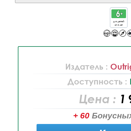
для детей
от 6 лет
Издатель :
Outr
Доступность :
Цена :
1 
+ 60
Бонусных