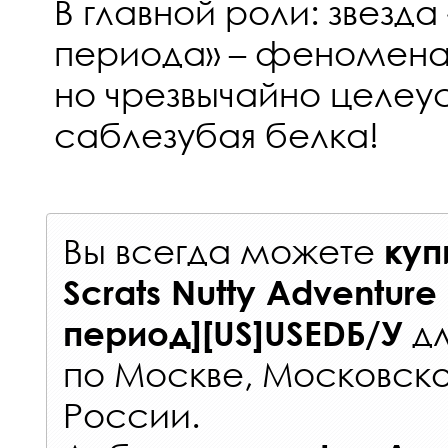
В главной роли: звезда
периода» – феноменал
но чрезвычайно целеу
саблезубая белка!
Вы всегда можете
куп
Scrats Nutty Adventur
д
период][US]USEDБ/У
по Москве, Московско
России
.