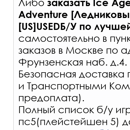
Либо
заказать
Ice Age
Adventure [Ледниковы
[US]USEDБ/У
по лучше
самостоятельно в
пун
заказов
в Москве по а
Фрунзенская наб. д.4.
Безопасная доставка 
и Транспортными Ком
предоплата).
Полный список б/у игр
пс5(плейстейшен 5) д