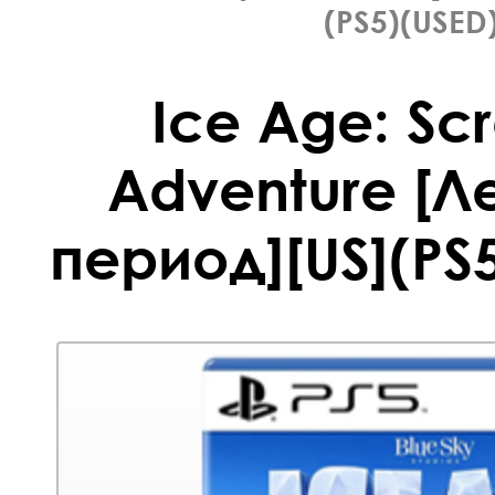
(PS5)(USED
Ice Age: Scr
Adventure [
период][US](PS5