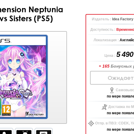
ension Neptunia
 vs Sisters (PS5)
Издатель :
Idea Factory 
Доступность :
Временно
Локализация :
Английс
5 49
Цена :
+ 165
Бонусных 
Ожидает
Самовыво
по мере появл
Доставка по М
по мере появл
Отпр. в ПВЗ: CDEK, 
по мере появл