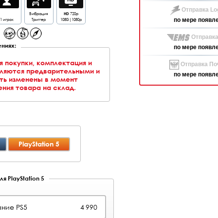
Отправка Log
Вибрация
HD
720p
1 игрок
Триггер
1080i|1080p
по мере появл
Отправка
ниях:
по мере появл
я покупки, комплектация и
Отправка Поч
вляются предварительными и
по мере появл
ть изменены в момент
ния товара на склад.
PlayStation 5
я PlayStation 5
ние PS5
4 990