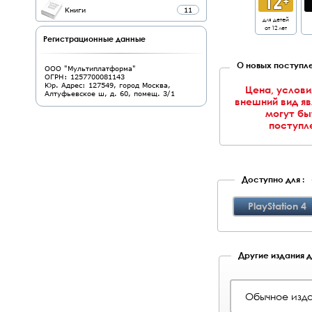
Книги
11
для детей
от 12 лет
Регистрационные данные
О новых поступле
ООО "Мультиплатформа"
ОГРН: 1257700081143
Юр. Адрес: 127549, город Москва,
Цена, услови
Алтуфьевское ш, д. 60, помещ. 3/1
внешний вид я
могут бы
поступле
Доступно для :
PlayStation 4
Другие издания дл
Обычное изда