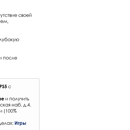
утствие своей
ием,
глубокую
и после
с
PS5
и получить
не
кая наб. д.4.
и (100%
делах:
Игры