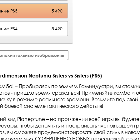
ние PS5
5 490
ние PS4
5 490
ополнительные изображения
mension Neptunia Sisters vs Sisters (PS5)
Комбо! – Пробираясь по землям Гаминдустри, вы столкн
гов - пришло время сражаться! Применяйте комбо и о
епочку в режиме реального времени. Возьмите под свой
й боевой системе тактического действия!
ий вид Planeptune – на протяжении всей игры вы будете
суары, чтобы дополнять и настраивать членов вашей г
раз, вы сможете продемонстрировать свой стиль в нов
локируете двух СОВЕРШЕННО НОВЫХ персонажей, созд