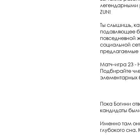
легендарными р
ZUN!
Ты слышишь, ка
подавляющее бо
повседневной ж
социальной сет
предлагаемые 
Матч–игра 23 - 
Подбирайте чле
элементарных б
Пока Богини отв
кандидаты был
Именно там они
глубокого сна. 