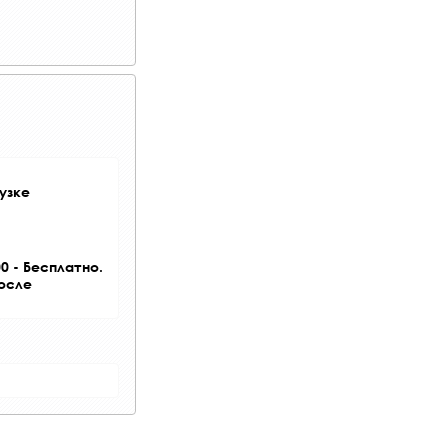
узке
0 - Бесплатно.
после