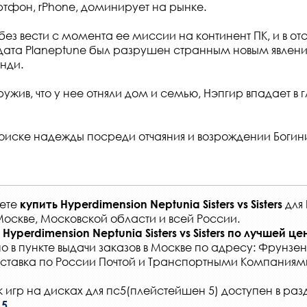
фон, rPhone, доминирует на рынке.
ез вести с момента ее миссии на континент ПК, и в отс
дата Planeptune был разрушен странным новым явлен
нди.
ужив, что у нее отняли дом и семью, Нэпгир впадает в 
поиске надежды посреди отчаяния и возрождении Богин
жете
для
купить
Hyperdimension Neptunia Sisters vs Sisters
Москве, Московской области и всей России
.
Hyperdimension Neptunia Sisters vs Sisters
по лучшей це
о в
пункте выдачи заказов
в Москве по адресу: Фрунзенс
ставка по России Почтой и Транспортными Компаниям
 игр на дисках для пс5(плейстейшен 5) доступен в раз
 5