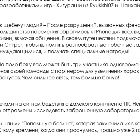
азработчиками игр - Хигураши из Ryukishi07 и Шанхай
к щебечут люди? – После разрушений, вызванных фен
льшинство населения обратилось к rPhone для всех ви
изни, включая общение. В своем путешествии подключа
и Chirper, чтобы выполнять разнообразные побочные за
нуждающимися, и получать специальные награды!
На поле боя у вас может быть три участника одновреме
нов своей команды с партнером для увеличения харак
онусов. Чем сильнее связь, тем больше бонус!
ечали на сигнал бедствия с далекого континента ПК, Не
и отправлены исследовать заброшенную лабораторию
 нашли "Пепельную богиню", которая заключила их в к
К тому времени, когда они проснулись, прошло уже 2 г