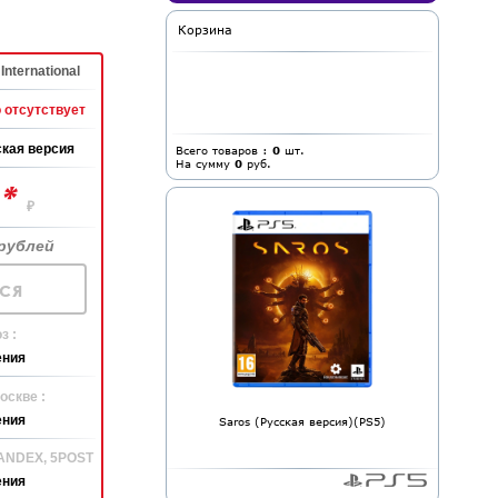
Корзина
International
 отсутствует
кая версия
Всего товаров :
0
шт.
На сумму
0
руб.
*
0
₽
рублей
ся
з :
ения
оскве :
ения
Saros (Русская версия)(PS5)
YANDEX, 5POST
ения