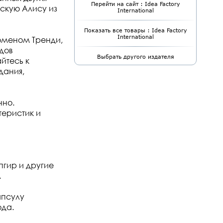
Перейти на сайт : Idea Factory
скую Алису из
International
Показать все товары : Idea Factory
International
оменом Тренди,
дов
Выбрать другого издателя
йтесь к
дания,
нно.
теристик и
пгир и другие
.
апсулу
ода.