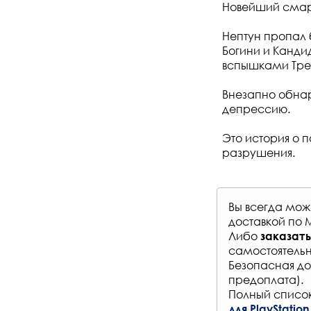
Новейший смарт
Нептун пропал б
Богини и Канди
вспышками Тре
Внезапно обнар
депрессию.
Это история о 
разрушения.
Вы всегда мо
доставкой по 
Либо
заказать
самостоятельн
Безопасная до
предоплата).
Полный список
для PlayStation