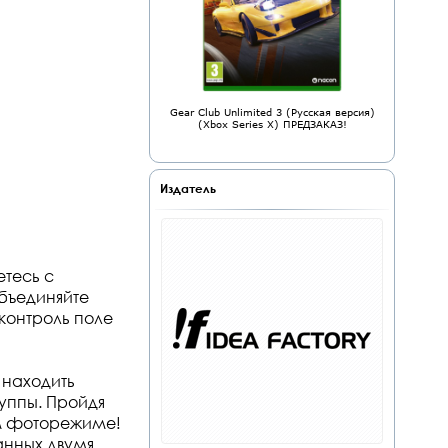
Gear Club Unlimited 3 (Русская версия)
(Xbox Series X) ПРЕДЗАКАЗ!
Издатель
етесь с
бъединяйте
 контроль поле
 находить
руппы. Пройдя
ом фоторежиме!
анных двумя