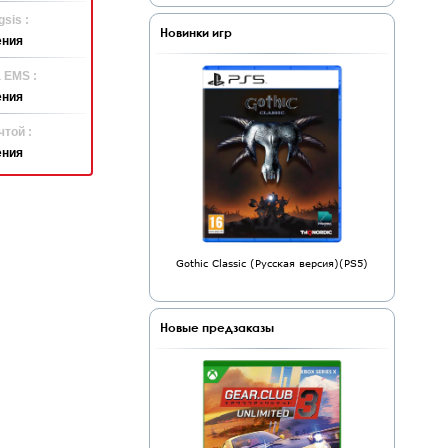
sis :
Новинки игр
ения
 EMS :
ения
той :
ения
Gothic Classic (Русская версия)(PS5)
Новые предзаказы