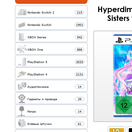
Hyperdim
Nintendo Switch 2
215
Sisters
Nintendo Switch
1901
XBOX Series
942
XBOX One
888
PlayStation 5
3033
PlayStation 4
2131
Аудиотехника
14
Гаджеты и провода
39
Ретро
14
Клёвые Штучки
61