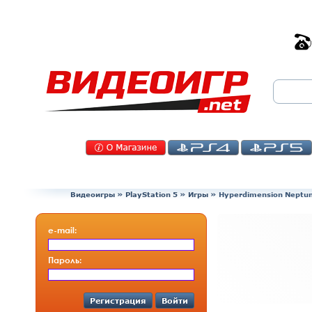
Видеоигры
»
PlayStation 5
»
Игры
»
Hyperdimension Neptuni
e-mail:
Пароль:
Регистрация
Войти