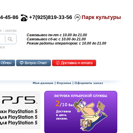
4-45-86
+7(925)819-33-56
Парк культуры
 : завтра
Самовывоз пн-пт с 10.00 до 21.00
Самовывоз сб-вс с 10.00 до 21.00
Режим работы операторов: с 10.00 до 21.00
иск
Мои данные
|
Корзина
|
Оформить заказ
и PlayStation 5
ля PlayStation 5
я PlayStation 5