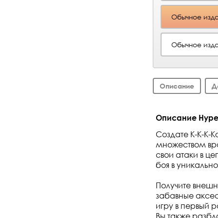
Обычное изда
Обычное изда
Описание
Д
Описание Hyperdi
Создате К-К-К-
множеством вра
свои атаки в ц
боя в уникально
Получите внешн
забавные аксес
игру в первый 
Вы также разб