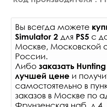
Вы всегда можете
куп
для
с
д
Simulator 2
PS5
Москве, Московской о
России
.
Либо
заказать
Hunting
и получи
лучшей цене
самостоятельно в
пун
заказов
в Москве по а
Фрунзенская наб. д.4.