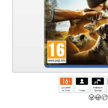
для детей
Вибрация
от 16 лет
1 игрок
Триггер