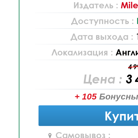
Издатель :
Mile
Доступность :
Дата выхода :
Локализация :
Англ
4 9
Цена :
3 
+ 105
Бонусны
Купи
Самовывоз :