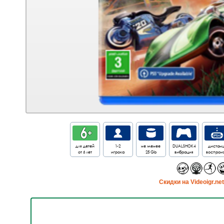
для детей
1-2
не менее
DUALSHOK4
дистанц
от 6 лет
игрока
25 Gb
вибрация
воспроиз
Cкидки на Videoigr.ne