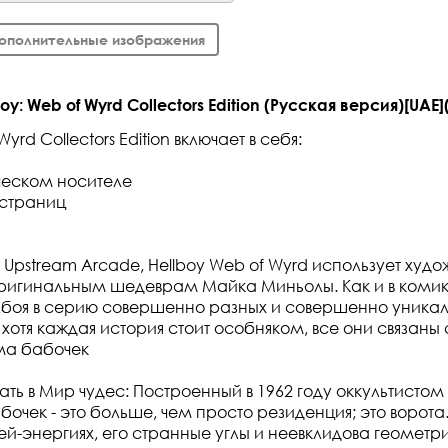
ополнительные изображения
y: Web of Wyrd Collectors Edition (Русская версия)[UAE]
Wyrd Collectors Edition включает в себя:
ческом носителе
 страниц
Upstream Arcade, Hellboy Web of Wyrd использует худ
оригинальным шедеврам Майка Миньолы. Как и в комик
лбоя в серию совершенно разных и совершенно уника
 хотя каждая история стоит особняком, все они связаны
ма бабочек
ть в Мир чудес: Построенный в 1962 году оккультисто
бочек - это больше, чем просто резиденция; это ворот
ей-энергиях, его странные углы и неевклидова геометр