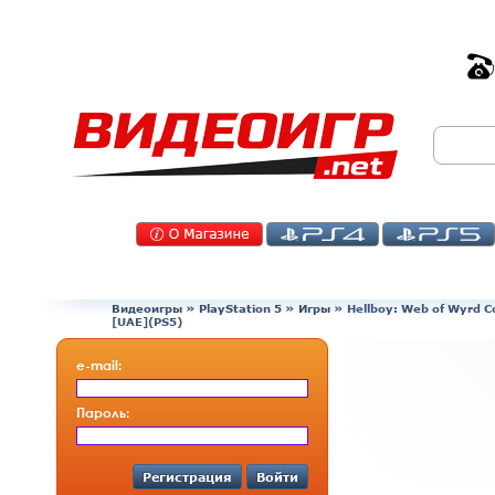
Видеоигры
»
PlayStation 5
»
Игры
»
Hellboy: Web of Wyrd Co
[UAE](PS5)
e-mail:
Пароль:
Регистрация
Войти