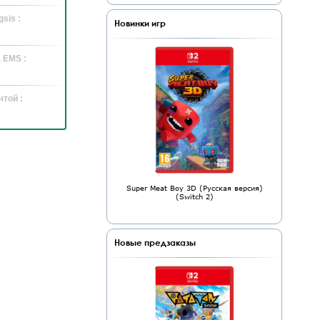
sis :
Новинки игр
 EMS :
той :
Super Meat Boy 3D (Русская версия)
(Switch 2)
Новые предзаказы