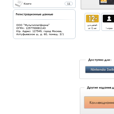
Книги
11
Регистрационные данные
для детей
ООО "Мультиплатформа"
от 12 лет
1 игрок
ОГРН: 1257700081143
Юр. Адрес: 127549, город Москва,
Алтуфьевское ш, д. 60, помещ. 3/1
Доступно для :
Nintendo Swit
Другие издания дл
Коллекционно