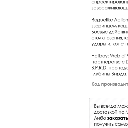
спроектированы
завораживающе
Roguelike Actio
зверинцем кошм
Боевые действи
столкновения, 
удары и, конечн
Hellboy: Web of
партнерстве с 
B.P.R.D. пропад
глубины Вирда
Код производит
Вы всегда мо
доставкой по 
Либо
заказать
получить само