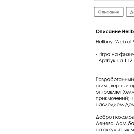
Описание
Д
Описание Hellbo
Hellboy: Web of 
- Игра на физи
- Артбук на 112
Разработанный 
стиль, верный 
отправляет Хел
приключений; и
наследием До
Добро пожалова
Денево, Дом ба
на оккультных л