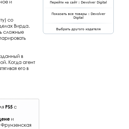
ное и
Перейти на сайт : Devolver Digital
Показать все товары : Devolver
Digital
ту) со
делах Вирда.
Выбрать другого издателя
ть сложные
 парировать
озданный в
ой. Когда агент
тягивая его в
ля
с
PS5
и
цене
: Фрунзенская