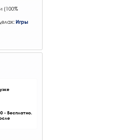
и (100%
делах:
Игры
узке
0 - Бесплатно.
после