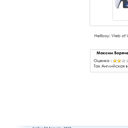
Hellboy: Web of W
Максим Боряч
Оценка :
Так Английская 