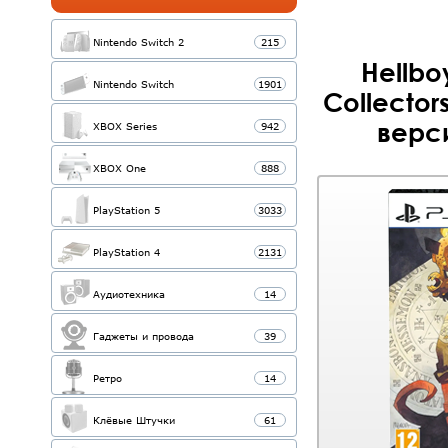
Nintendo Switch 2
215
Hellbo
Nintendo Switch
1901
Collector
верси
XBOX Series
942
XBOX One
888
PlayStation 5
3033
PlayStation 4
2131
Аудиотехника
14
Гаджеты и провода
39
Ретро
14
Клёвые Штучки
61