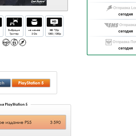
Отправка Log
сегодня
Отправка
Вибрация
не менее
HD
720p
сегодня
Триггер
3 Gb
1080i|1080p
Отправка Поч
сегодня
ch
PlayStation 5
я PlayStation 5
е издание PS5
3 590