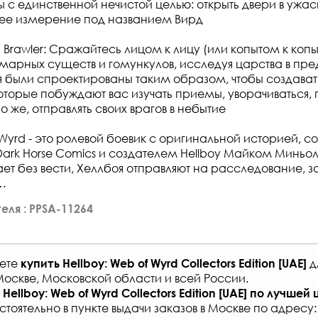
 с единственной нечистой целью: открыть двери в ужас
е измерение под названием Вирд
n Brawler: Сражайтесь лицом к лицу (или копытом к копы
арных существ и гомункулов, исследуя царства в пре
я были спроектированы таким образом, чтобы создава
которые побуждают вас изучать приемы, уворачиваться,
о же, отправлять своих врагов в небытие
 Wyrd - это ролевой боевик с оригинальной историей, с
Dark Horse Comics и создателем Hellboy Майком Миньол
ает без вести, Хеллбоя отправляют на расследование, за
…
еля : PPSA-11264
жете
д
купить
Hellboy: Web of Wyrd Collectors Edition [UAE]
Москве, Московской области и всей России
.
Hellboy: Web of Wyrd Collectors Edition [UAE]
по лучшей 
стоятельно в
пункте выдачи заказов
в Москве по адресу