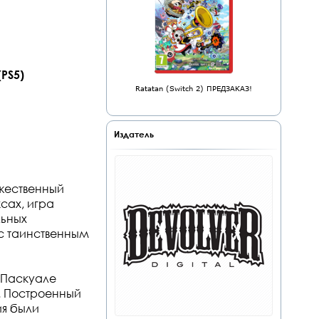
(PS5)
Ratatan (Switch 2) ПРЕДЗАКАЗ!
Издатель
ожественный
сах, игра
льных
 с таинственным
м Паскуале
а. Построенный
ия были