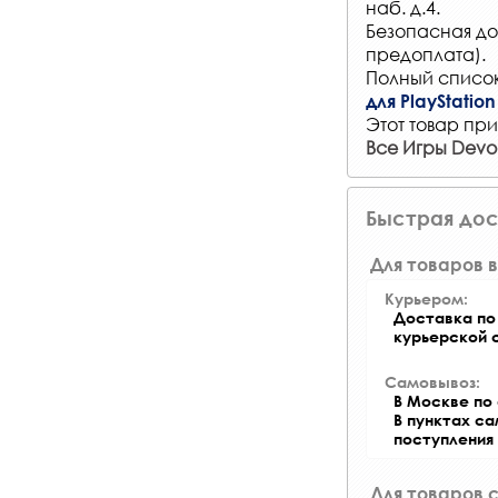
наб. д.4.
Безопасная до
предоплата).
Полный список
для PlayStation
Этот товар при
Все Игры Devolv
Быстрая дос
Для товаров в
Курьером:
Доставка по 
курьерской 
Самовывоз:
В Москве по 
В пунктах с
поступления
Для товаров 