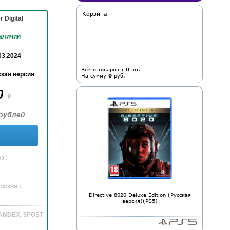
Корзина
 Digital
аличии
03.2024
Всего товаров :
0
шт.
кая версия
На сумму
0
руб.
0
₽
рублей
з :
оскве :
Directive 8020 Deluxe Edition (Русская
версия)(PS5)
YANDEX, 5POST