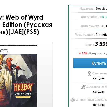
Издатель :
Devolver
y: Web of Wyrd
Доступность :
В н
s Edition (Русская
Дата выхода :
05.
я)[UAE](PS5)
Локализация :
Английс
3 59
Цена :
+ 108
Бонусных 
Купить
Самовыво
сегодня
Доставка по М
сегодня
Отпр. в ПВЗ: CDEK, 
сегодня