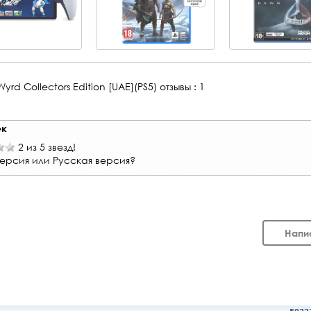
yrd Collectors Edition [UAE](PS5)
отзывы : 1
ек
2 из 5 звезд!
версия или Русская версия?
Напи