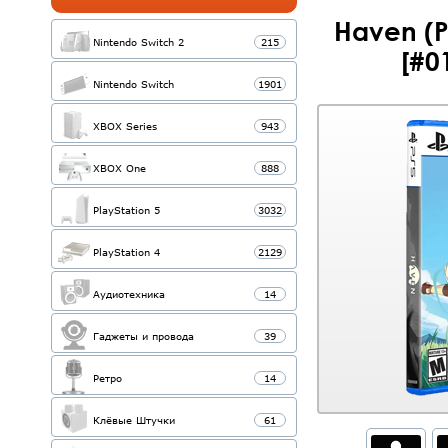
Haven (
Nintendo Switch 2
215
[#0
Nintendo Switch
1901
XBOX Series
943
XBOX One
888
PlayStation 5
3032
PlayStation 4
2129
Аудиотехника
14
Гаджеты и провода
39
Ретро
14
Клёвые Штучки
61