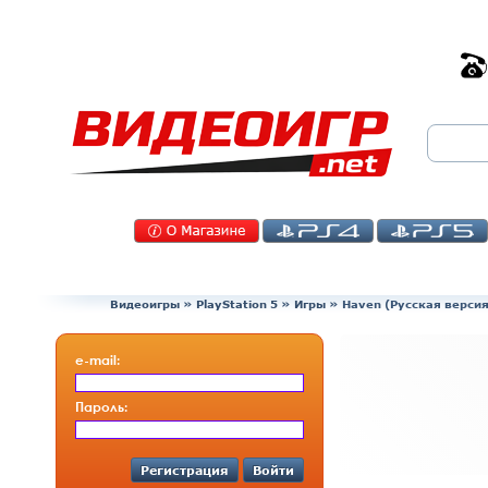
Видеоигры
»
PlayStation 5
»
Игры
»
Haven (Русская версия
e-mail:
Пароль:
Регистрация
Войти