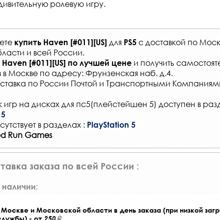
удивительную ролевую игру.
жете
для
с
доставкой по Моск
купить
Haven [#011][US]
PS5
ласти и всей России
.
и получить самостоят
Haven [#011][US]
по лучшей цене
в
в Москве по адресу: Фрунзенская наб. д.4.
ставка по России Почтой и Транспортными Компаниям
 игр на дисках для пс5(плейстейшен 5) доступен в раз
 5
сутствует в разделах :
PlayStation 5
ted Run Games
тавка заказа по всей России :
 наличии:
Москве и Московской области в день заказа (при низкой загр
службы) - от
250
.