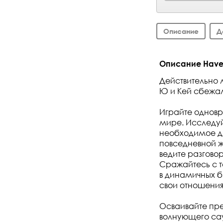
Описание
Д
Описание Haven
Действительно 
Ю и Кей сбежали
Играйте одновр
мире. Исследуй
необходимое д
повседневной ж
ведите разговор
Сражайтесь с т
в динамичных б
свои отношения
Осваивайте пре
волнующего сау