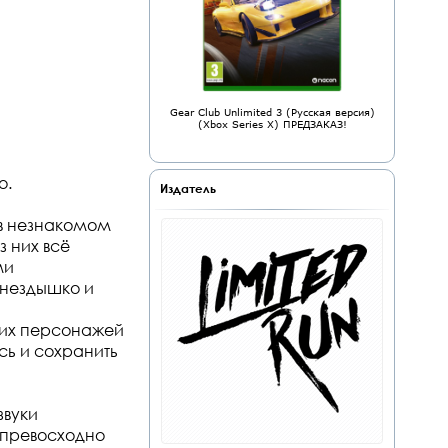
Gear Club Unlimited 3 (Русская версия)
(Xbox Series X) ПРЕДЗАКАЗ!
о.
Издатель
 в незнакомом
 них всё
ми
гнездышко и
боих персонажей
сь и сохранить
звуки
 превосходно