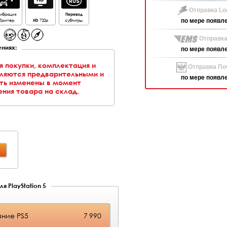
Отправка Log
ибрация
Перевод
Триггер
HD
720p
субтитры
по мере появл
Отправка
ниях:
по мере появл
я покупки, комплектация и
Отправка Поч
вляются предварительными и
по мере появл
ть изменены в момент
ния товара на склад.
я PlayStation 5
ние PS5
7 990