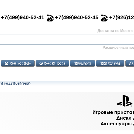
+7(499)940-52-41
+7(499)940-52-45
+7(926)12
Доставка по Москве 
Расширенный по
)[#011][US](PS5)
Игровые приставк
Диски д
Аксессуары дл