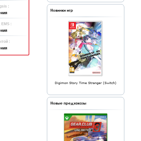
sis :
Новинки игр
ения
 EMS :
ения
той :
ения
Digimon Story Time Stranger (Switch)
Новые предзаказы