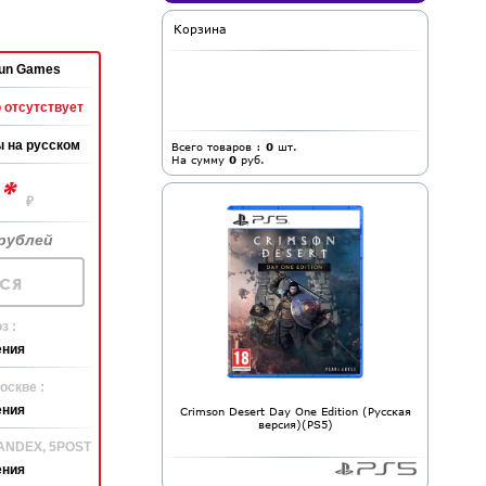
Корзина
Run Games
 отсутствует
 на русском
Всего товаров :
0
шт.
На сумму
0
руб.
*
0
₽
рублей
ся
з :
ения
оскве :
ения
Crimson Desert Day One Edition (Русская
версия)(PS5)
YANDEX, 5POST
ения