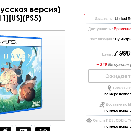
Русская версия)
11][US](PS5)
Издатель :
Limited 
Доступность :
Временно
Локализация :
Субтитры
7 99
Цена :
+ 240
Бонусных 
Ожидает
Самовыво
по мере появл
Доставка по М
по мере появл
Отпр. в ПВЗ: CDEK, 
по мере появл