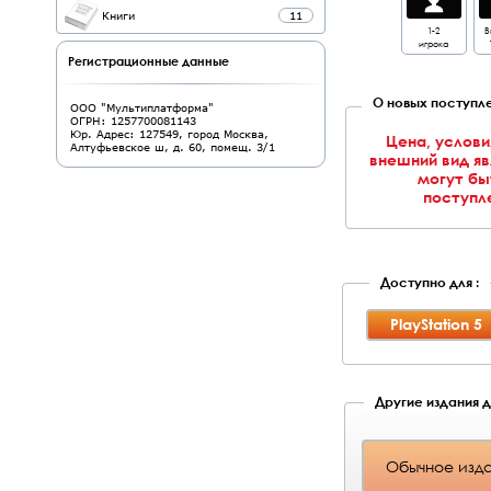
Книги
11
1-2
В
игрока
Регистрационные данные
О новых поступле
ООО "Мультиплатформа"
ОГРН: 1257700081143
Юр. Адрес: 127549, город Москва,
Цена, услови
Алтуфьевское ш, д. 60, помещ. 3/1
внешний вид я
могут бы
поступле
Доступно для :
PlayStation 5
Другие издания дл
Обычное изда