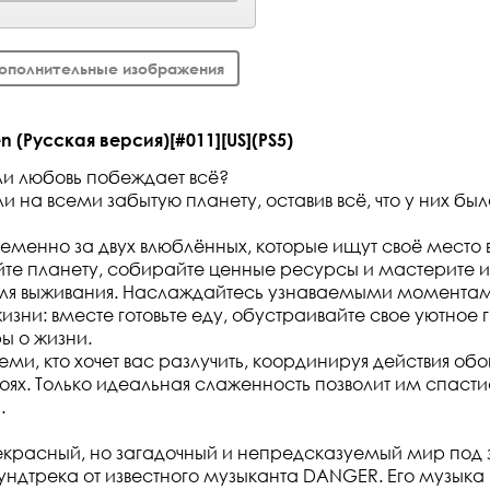
ополнительные изображения
 (Русская версия)[#011][US](PS5)
ли любовь побеждает всё?
 на всеми забытую планету, оставив всё, что у них был
еменно за двух влюблённых, которые ищут своё место
те планету, собирайте ценные ресурсы и мастерите из
ля выживания. Наслаждайтесь узнаваемыми момента
изни: вместе готовьте еду, обустраивайте свое уютное 
ы о жизни.
еми, кто хочет вас разлучить, координируя действия о
оях. Только идеальная слаженность позволит им спасти
.
красный, но загадочный и непредсказуемый мир под 
ндтрека от известного музыканта DANGER. Его музыка