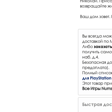
Николай. Присо
возвращайте жи
Ваш дом зовет. 
Вы всегда мо
доставкой по 
Либо
заказать
получить само
наб. д.4.
Безопасная до
предоплата).
Полный список
для PlayStation
Этот товар при
Все Игры Numsk
Быстрая дос