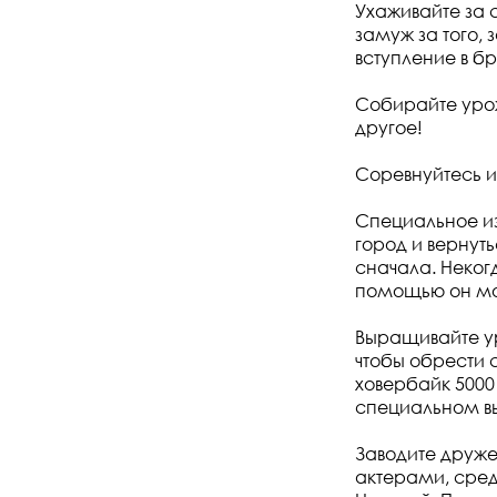
Ухаживайте за
замуж за того, 
вступление в бр
Собирайте урож
другое!
Соревнуйтесь и
Специальное из
город и вернуть
сначала. Неког
помощью он мож
Выращивайте ур
чтобы обрести с
ховербайк 5000
специальном вы
Заводите друж
актерами, сред