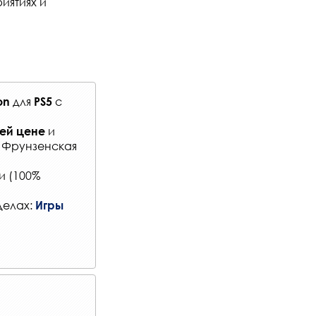
иятиях и
для
с
ion
PS5
и
ей цене
: Фрунзенская
и (100%
делах:
Игры