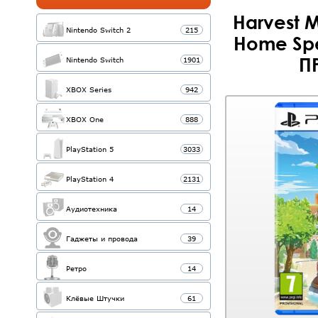
Harvest 
Nintendo Switch 2
215
Home Spec
П
Nintendo Switch
1901
XBOX Series
942
XBOX One
888
PlayStation 5
3033
PlayStation 4
2131
Аудиотехника
14
Гаджеты и провода
39
Ретро
14
Клёвые Штучки
61