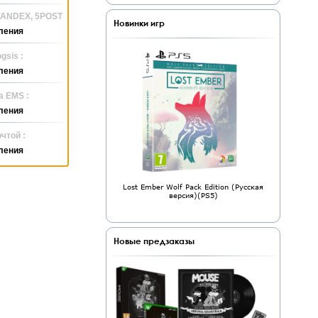
 YANDEX, 5POST
Новинки игр
ления
gsis :
ления
а EMS :
ления
чтой :
ления
Lost Ember Wolf Pack Edition (Русская
версия)(PS5)
Новые предзаказы