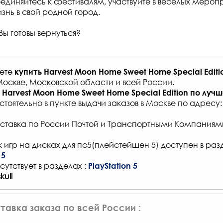
единяйтесь к фестивалям, участвуйте в веселых меропр
знь в свой родной город.
Вы готовы вернуться?
жете
купить
Harvest Moon Home Sweet Home Special Edit
Москве, Московской области и всей России
.
Harvest Moon Home Sweet Home Special Edition
по лучш
стоятельно в
пункте выдачи заказов
в Москве по адресу
ставка по России Почтой и Транспортными Компаниям
 игр на дисках для пс5(плейстейшен 5) доступен в раз
 5
сутствует в разделах :
PlayStation 5
ull
тавка заказа по всей России :