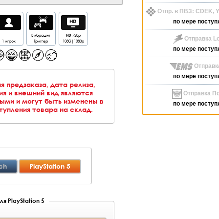
Отпр. в ПВЗ: CDEK,
по мере поступ
Вибрация
HD
720p
Отправка Lo
1 игрок
Триггер
1080i|1080p
по мере поступ
Отправк
по мере поступ
я предзаказа, дата релиза,
я и внешний вид являются
Отправка По
ыми и могут быть изменены в
по мере поступ
упления товара на склад.
ch
PlayStation 5
я PlayStation 5