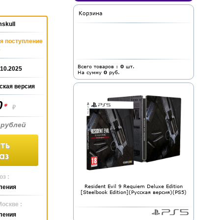
Корзина
skull
я поступление
0
Всего товаров :
0
шт.
.10.2025
На сумму
0
руб.
ская версия
0
*
₽
 рублей
ть
аз
з :
Resident Evil 9 Requiem Deluxe Edition
ления
[Steelbook Edition](Русская версия)(PS5)
Москве :
ления