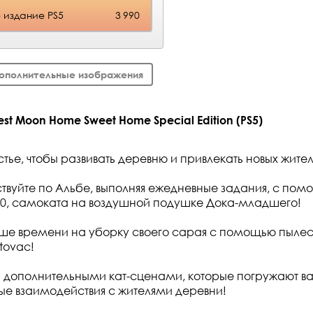
 издание PS5
3 990
ополнительные изображения
st Moon Home Sweet Home Special Edition (PS5)
тье, чтобы развивать деревню и привлекать новых жите
твуйте по Альбе, выполняя ежедневные задания, с пом
00, самоката на воздушной подушке Дока-младшего!
ьше времени на уборку своего сарая с помощью пыле
tovac!
дополнительными кат-сценами, которые погружают вас
ые взаимодействия с жителями деревни!