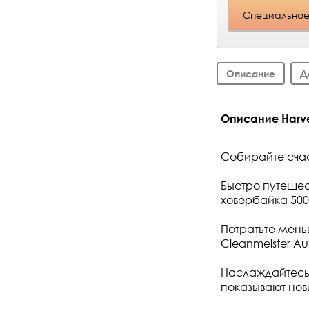
Специальное
Описание
Д
Описание Harve
Собирайте счас
Быстро путешес
ховербайка 50
Потратьте мен
Cleanmeister Au
Наслаждайтесь 
показывают нов