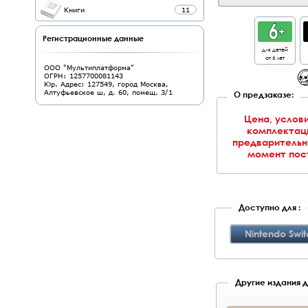
Книги
11
Регистрационные данные
для детей
от 6 лет
ООО "Мультиплатформа"
ОГРН: 1257700081143
Юр. Адрес: 127549, город Москва,
Алтуфьевское ш, д. 60, помещ. 3/1
О предзаказе:
Цена, услови
комплектаци
предварительн
момент пост
Доступно для :
Nintendo Swit
Другие издания дл