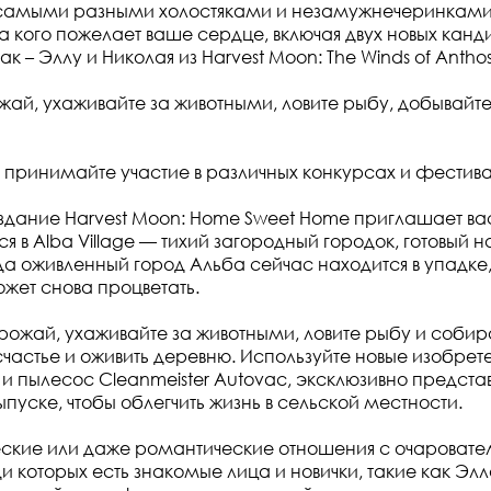
 самыми разными холостяками и незамужнечеринками 
за кого пожелает ваше сердце, включая двух новых канд
ак – Эллу и Николая из Harvest Moon: The Winds of Anthos
ай, ухаживайте за животными, ловите рыбу, добывайте
 принимайте участие в различных конкурсах и фестива
дание Harvest Moon: Home Sweet Home приглашает вас
ся в Alba Village — тихий загородный городок, готовый н
да оживленный город Альба сейчас находится в упадке,
ет снова процветать.
ожай, ухаживайте за животными, ловите рыбу и собир
частье и оживить деревню. Используйте новые изобрете
 и пылесос Cleanmeister Autovac, эксклюзивно предста
пуске, чтобы облегчить жизнь в сельской местности.
еские или даже романтические отношения с очароват
и которых есть знакомые лица и новички, такие как Элл