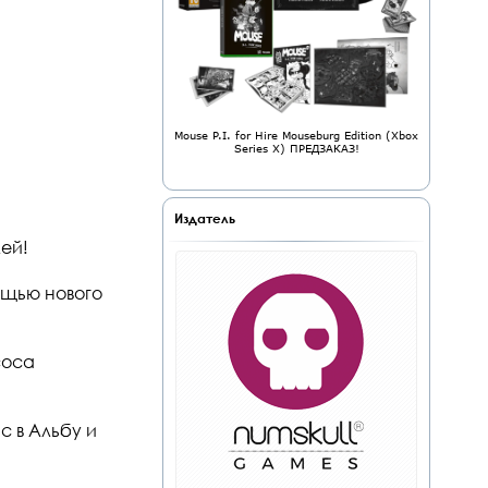
Mouse P.I. for Hire Mouseburg Edition (Xbox
Series X) ПРЕДЗАКАЗ!
Издатель
лей!
ощью нового
соса
 в Альбу и