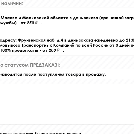
 наличии:
Москве и Московской области в день заказа (при низкой загр
службы) - от
250
.
адресу: Фрунзенская наб. д.4 в день заказа ежедневно до 21:0
амовывоза Транспортных Компаний по всей России от 3 дней 
 100% предоплаты - от
200
.
со статусом ПРЕДЗАКАЗ!:
оизводится после поступления товара в продажу.
мени нет отзывов, Вы можете стать первым.