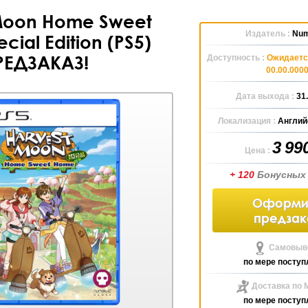
Moon Home Sweet
Издатель :
Num
ial Edition (PS5)
РЕДЗАКАЗ!
Доступность :
Ожидаетс
00.00.000
Дата выхода :
31
Локализация :
Англий
3 99
Цена :
+ 120
Бонусных
Оформи
предзак
Самовыво
по мере поступ
Доставка по 
по мере поступ