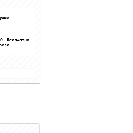
узке
0 - Бесплатно.
после