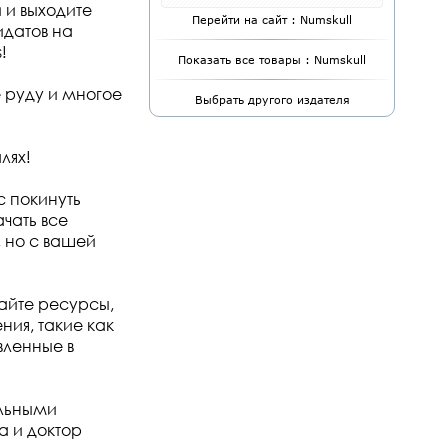
и выходите
Перейти на сайт : Numskull
идатов на
!
Показать все товары : Numskull
 руду и многое
Выбрать другого издателя
лях!
 покинуть
ачать все
 но с вашей
айте ресурсы,
ния, такие как
вленные в
ельными
а и доктор