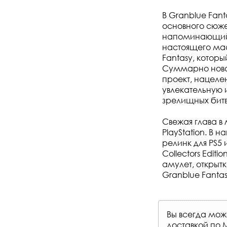
В Granblue Fant
основного сюжет
напоминающий 
настоящего мас
Fantasy, которы
Суммарно новая
проект, нацеле
увлекательную 
зрелищных битв
Свежая глава в
PlayStation. В
релинк для PS5 
Collectors Edit
амулет, открыт
Granblue Fantas
Вы всегда мо
доставкой по 