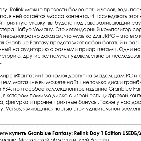
asy: Relink можно провести более сотни часов, ведь по
а, в ней остаётся масса контента. И исследовать этот
приятную сказку, вы будете под завораживающий сау
тера Нобуо Уемацу. Это легендарный композитор сери
й неоднократно доказал, что музыка для JRPG – это его 
 Granblue Fantasy представляет собой богатый и раз
нный на аудиторию с разными приоритетами. Одни на
историю, другие же получат удовольствие от исследова
.
 мире «Фантазии Гранблю» доступна владельцам PC и 
 нашем магазине вы можете найти не только диски гран
и PS4, но и особое коллекционное издание Granblue Fant
ion, в котором помимо диска с игрой есть цифровой конт
ка, фигурка и прочие приятные бонусы. Также у нас до
y: Versus, являющийся частью этой удивительной вселен
жете
купить
Granblue Fantasy: Relink Day 1 Edition USEDБ/
Москве, Московской области и всей России
.