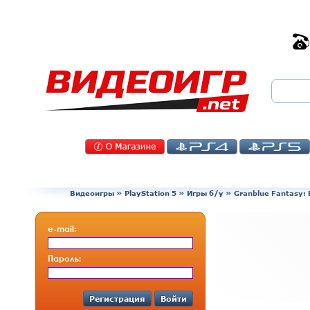
Видеоигры
»
PlayStation 5
»
Игры б/у
»
Granblue Fantasy: 
e-mail:
Пароль:
Регистрация
Войти