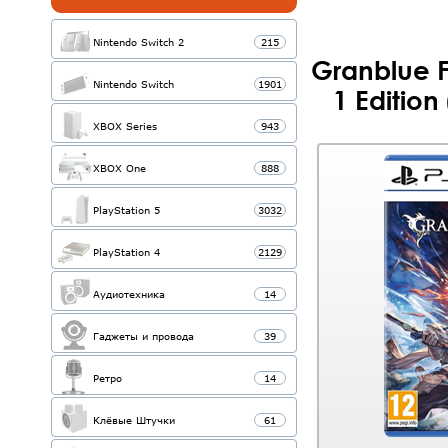
Nintendo Switch 2
215
Granblue F
Nintendo Switch
1901
1 Edition
XBOX Series
943
XBOX One
888
PlayStation 5
3032
PlayStation 4
2129
Аудиотехника
14
Гаджеты и провода
39
Ретро
14
Клёвые Штучки
61