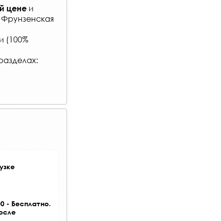
и
й цене
: Фрунзенская
и (100%
разделах:
узке
0 - Бесплатно.
после