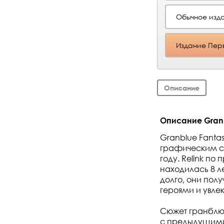
Обычное изда
Издание Перво
Описание
Описание Granbl
Granblue Fantas
графическим ст
году. Relink по
находилась 8 л
долго, они пол
героями и увле
Сюжет гранблю 
с предыдущими