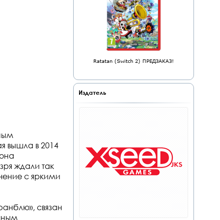
Ratatan (Switch 2) ПРЕДЗАКАЗ!
Издатель
тным
я вышла в 2014
 она
зря ждали так
чение с яркими
ранблю», связан
чным