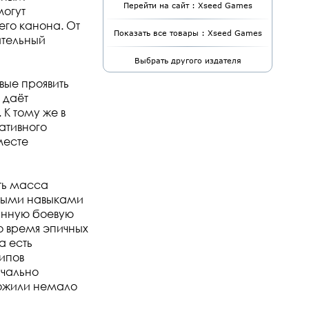
Перейти на сайт : Xseed Games
могут
го канона. От
Показать все товары : Xseed Games
ительный
Выбрать другого издателя
овые проявить
 даёт
К тому же в
ативного
месте
ть масса
ьными навыками
анную боевую
о время эпичных
а есть
типов
ачально
ложили немало