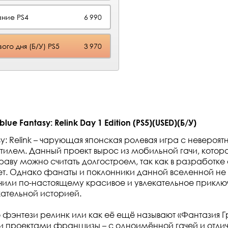
ние PS4
6 990
го дня (Б/У) PS5
3 970
ue Fantasy: Relink Day 1 Edition (PS5)(USED)(Б/У)
y: Relink – чарующая японская ролевая игра с невероя
илем. Данный проект вырос из мобильной гачи, котора
 праву можно считать долгостроем, так как в разработке
ет. Однако фанаты и поклонники данной вселенной не 
учили по-настоящему красивое и увлекательное приклю
кательной историей.
фэнтези релинк или как её ещё называют «Фантазия Г
 проектами франшизы – с одноимённой гачей и отли