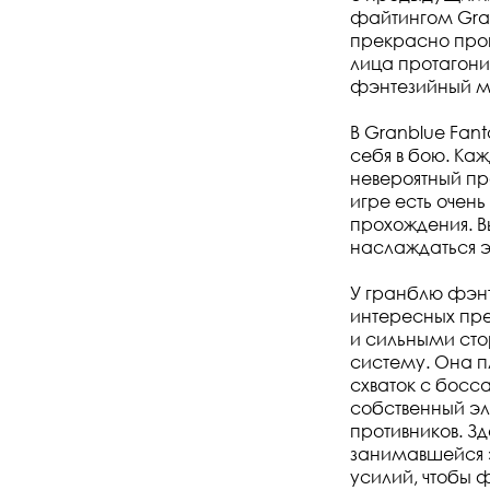
файтингом Gran
прекрасно проп
лица протагони
фэнтезийный м
В Granblue Fant
себя в бою. Ка
невероятный пр
игре есть очен
прохождения. В
наслаждаться 
У гранблю фэнт
интересных пр
и сильными ст
систему. Она п
схваток с босс
собственный эл
противников. З
занимавшейся 
усилий, чтобы 