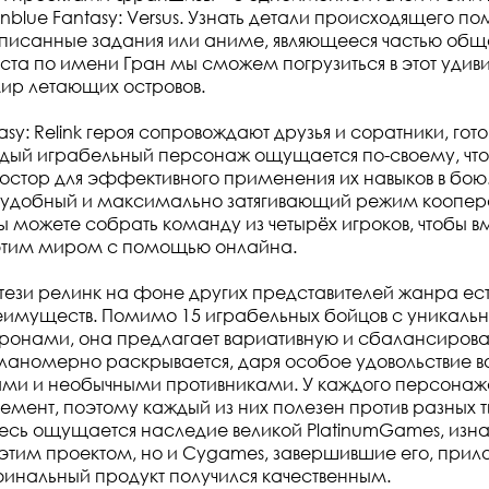
blue Fantasy: Versus. Узнать детали происходящего по
исанные задания или аниме, являющееся частью обще
ста по имени Гран мы сможем погрузиться в этот удив
ир летающих островов.
asy: Relink героя сопровождают друзья и соратники, гот
ждый играбельный персонаж ощущается по-своему, что
остор для эффективного применения их навыков в бою. 
ь удобный и максимально затягивающий режим коопер
ы можете собрать команду из четырёх игроков, чтобы в
этим миром с помощью онлайна.
ези релинк на фоне других представителей жанра ес
еимуществ. Помимо 15 играбельных бойцов с уникал
оронами, она предлагает вариативную и сбалансиров
ланомерно раскрывается, даря особое удовольствие в
ами и необычными противниками. У каждого персонаж
емент, поэтому каждый из них полезен против разных 
десь ощущается наследие великой PlatinumGames, изн
этим проектом, но и Cygames, завершившие его, при
финальный продукт получился качественным.