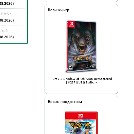
08.2026)
Новинки игр
 EMS :
08.2026)
той :
08.2026)
Turok 3 Shadow of Oblivion Remastered
[#237][US](Switch)
Новые предзаказы