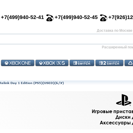
+7(499)940-52-41
+7(499)940-52-45
+7(926)12
Доставка по Москве 
Расширенный по
Relink Day 1 Edition (PS5)(USED)(Б/У)
Игровые приставк
Диски д
Аксессуары дл