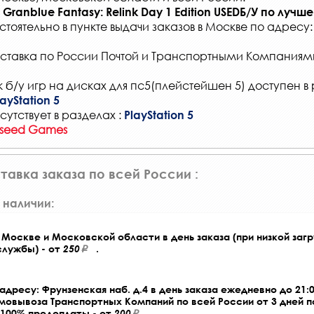
Granblue Fantasy: Relink Day 1 Edition USEDБ/У
по лучше
стоятельно в
пункте выдачи заказов
в Москве по адресу
ставка по России Почтой и Транспортными Компаниям
 б/у игр на дисках для пс5(плейстейшен 5) доступен в 
ayStation 5
сутствует в разделах :
PlayStation 5
Xseed Games
тавка заказа по всей России :
 наличии:
Москве и Московской области в день заказа (при низкой загр
службы) - от
250
.
адресу: Фрунзенская наб. д.4 в день заказа ежедневно до 21:0
амовывоза Транспортных Компаний по всей России от 3 дней 
 100% предоплаты - от
200
.