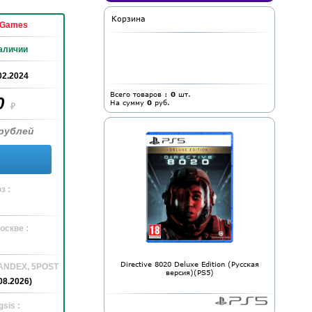
Корзина
 Games
аличии
02.2024
Всего товаров :
0
шт.
0
На сумму
0
руб.
₽
рублей
з :
оскве :
Directive 8020 Deluxe Edition (Русская
YANDEX, 5POST
версия)(PS5)
08.2026)
sis :