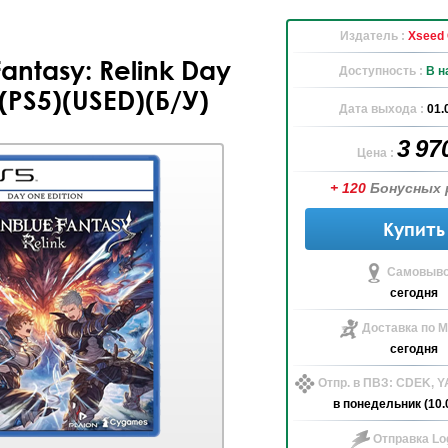
Издатель :
Xseed
antasy: Relink Day
Доступность :
В н
 (PS5)(USED)(Б/У)
Дата выхода :
01.
3 97
Цена :
+ 120
Бонусных 
Купить
Самовыво
сегодня
Доставка по М
сегодня
Отпр. в ПВЗ: CDEK, 
в понедельник (10.
Отправка Log