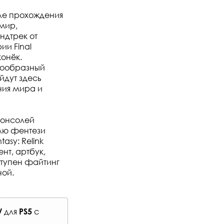
сле прохождения
 мир,
ндтрек от
и Final
конёк.
нообразный
йдут здесь
ния мира и
консолей
блю фентези
asy: Relink
ент, артбук,
ступен файтинг
ной.
для
с
У
PS5