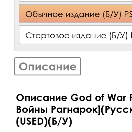
Обычное издание (Б/У) P
Стартовое издание (Б/У) 
Описание
Описание God of War R
Войны Рагнарок](Русск
(USED)(Б/У)