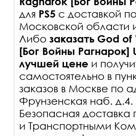
Ragnarok [Бог Войны 
для
с
доставкой п
PS5
Московской области 
Либо
заказать
God of
[Бог Войны Рагнарок] 
и получи
лучшей цене
самостоятельно в
пун
заказов
в Москве по а
Фрунзенская наб. д.4.
Безопасная доставка 
и Транспортными Ком