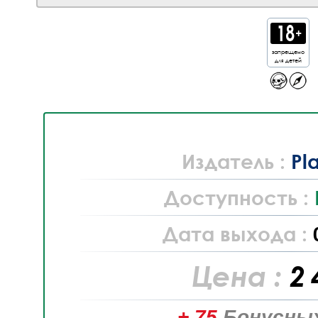
запрещено
для детей
Издатель :
Pl
Доступность :
Дата выхода :
Цена :
2 
+ 75
Бонусных