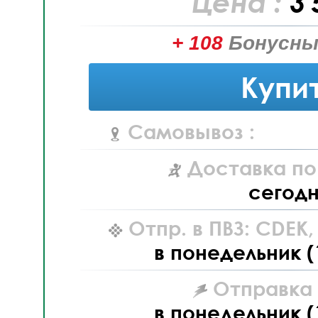
Цена :
3 
+ 108
Бонусны
Купи
Самовывоз :
Доставка по
сегод
Отпр. в ПВЗ: CDEK
в понедельник (
Отправка L
в понедельник (