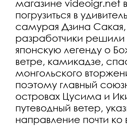
магазине videoigr.net
погрузиться в удивите
самурая Дзина Сакая,
разработчики решили 
японскую легенду о Б
ветре, камикадзе, сп
монгольского вторжен
поэтому главный союзн
островах Цусима и И
путеводный ветер, ук
направление почти ко