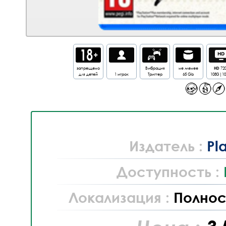
запрещено
Вибрация
не менее
HD
72
для детей
1 игрок
Триггер
65 Gb
1080i|1
Издатель :
Pl
Доступность :
Локализация :
Полнос