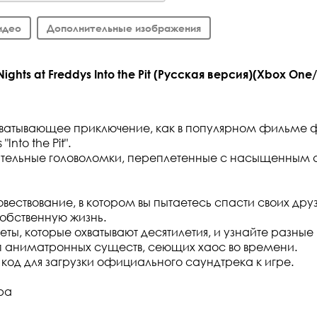
идео
Дополнительные изображения
ights at Freddys Into the Pit (Русская версия)(Xbox One/
хватывающее приключение, как в популярном фильме 
"Into the Pit".
ательные головоломки, переплетенные с насыщенным
овествование, в котором вы пытаетесь спасти своих дру
обственную жизнь.
ты, которые охватывают десятилетия, и узнайте разные 
п аниматронных существ, сеющих хаос во времени.
 код для загрузки официального саундтрека к игре.
ра