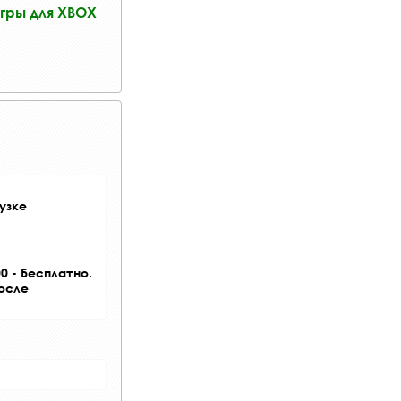
гры для XBOX
узке
0 - Бесплатно.
после