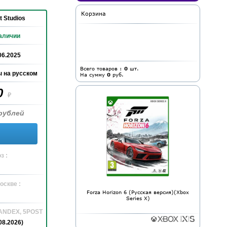
Корзина
 Studios
аличии
06.2025
Всего товаров :
0
шт.
 на русском
На сумму
0
руб.
0
₽
рублей
з :
оскве :
Forza Horizon 6 (Русская версия)(Xbox
Series X)
YANDEX, 5POST
08.2026)