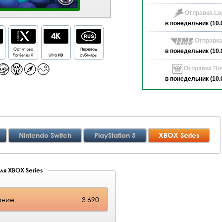
Отправка Log
в понедельник (10.
Отправка
Optimized
Перевод
в понедельник (10.
For Series X
Ultra
HD
субтитры
Отправка Поч
в понедельник (10.
Nintendo Switch
PlayStation 5
XBOX Series
ля XBOX Series
ание
3 690