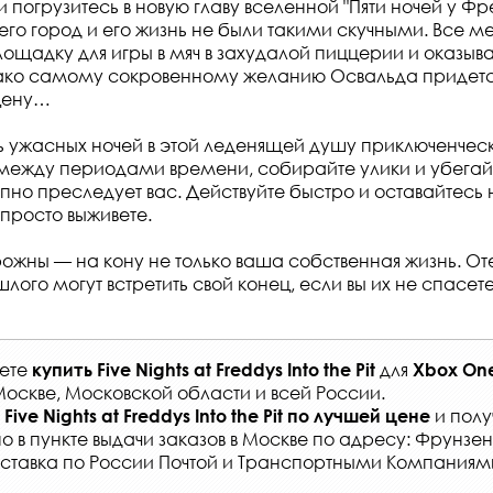
и погрузитесь в новую главу вселенной "Пяти ночей у Ф
 его город и его жизнь не были такими скучными. Все ме
ощадку для игры в мяч в захудалой пиццерии и оказыва
ко самому сокровенному желанию Освальда придется
цену…
ь ужасных ночей в этой леденящей душу приключенческ
между периодами времени, собирайте улики и убегайт
упно преследует вас. Действуйте быстро и оставайтес
 просто выживете.
рожны — на кону не только ваша собственная жизнь. От
шлого могут встретить свой конец, если вы их не спасете
жете
для
купить
Five Nights at Freddys Into the Pit
Xbox One
Москве, Московской области и всей России
.
и полу
Five Nights at Freddys Into the Pit
по лучшей цене
о в
пункте выдачи заказов
в Москве по адресу: Фрунзенс
ставка по России Почтой и Транспортными Компаниям