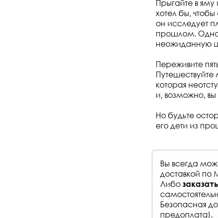
Прыгайте в яму 
хотел бы, чтобы
он исследует пл
прошлом. Одна
неожиданную 
Переживите пят
Путешествуйте 
которая неотст
и, возможно, вы
Но будьте осто
его дети из про
Вы всегда мо
доставкой по 
Либо
заказать
самостоятельн
Безопасная до
предоплата).