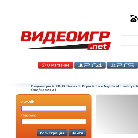
Видеоигры
»
XBOX Series
»
Игры
»
Five Nights at Freddys 
One/Series X)
e-mail:
Пароль:
Регистрация
Войти