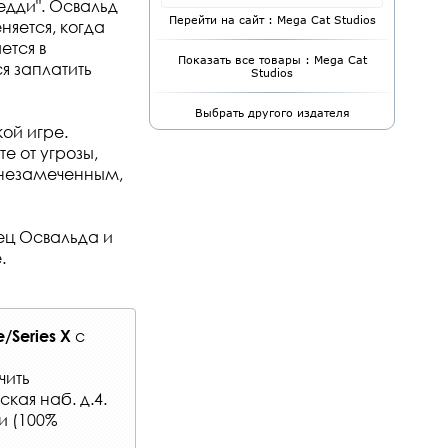
редди". Освальд
Перейти на сайт : Mega Cat Studios
няется, когда
ется в
Показать все товары : Mega Cat
 заплатить
Studios
Выбрать другого издателя
ой игре.
е от угрозы,
ь незамеченным,
ец Освальда и
.
с
/Series X
чить
кая наб. д.4.
и (100%