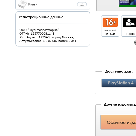
Книги
11
Регистрационные данные
для детей
ООО "Мультиплатформа"
от 16 лет
1 игрок
ОГРН: 1257700081143
Юр. Адрес: 127549, город Москва,
Алтуфьевское ш, д. 60, помещ. 3/1
Доступно для :
PlayStation 4
Другие издания д
Обычное изд