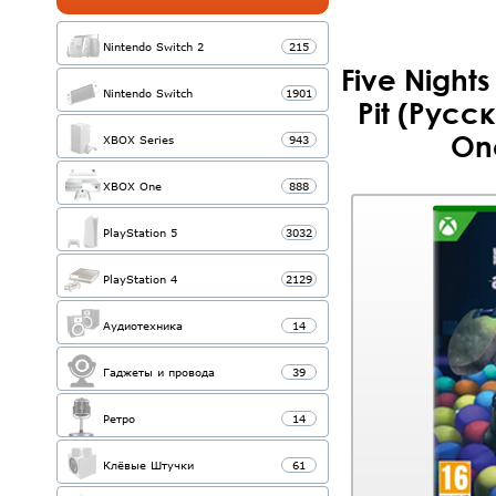
Nintendo Switch 2
215
Five Nights
Nintendo Switch
1901
Pit (Русс
One
XBOX Series
943
XBOX One
888
PlayStation 5
3032
PlayStation 4
2129
Аудиотехника
14
Гаджеты и провода
39
Ретро
14
Клёвые Штучки
61