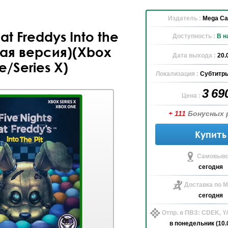
Издатель :
Mega Cat
 at Freddys Into the
Доступность :
В н
кая версия)(Xbox
Дата выхода :
20.
/Series X)
Локализация :
Субтитры
3 69
Цена :
+ 111
Бонусных 
Купить
Самовыво
сегодня
Доставка по М
сегодня
Отпр. в ПВЗ: CDEK, 
в понедельник (10.