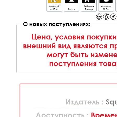
для детей
Вибрация
не менее
от 12 лет
1 игрок
Триггер
20 Gb
О новых поступлениях:
Цена, условия покупки
внешний вид являются п
могут быть измен
поступления това
Издатель :
Sq
Доступность :
Времен