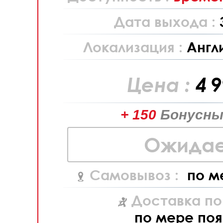
Дата выхода :
Локализация :
Англ
Цена :
4 
+ 150
Бонусны
Ожидае
Самовывоз :
по м
Доставка по
по мере поя