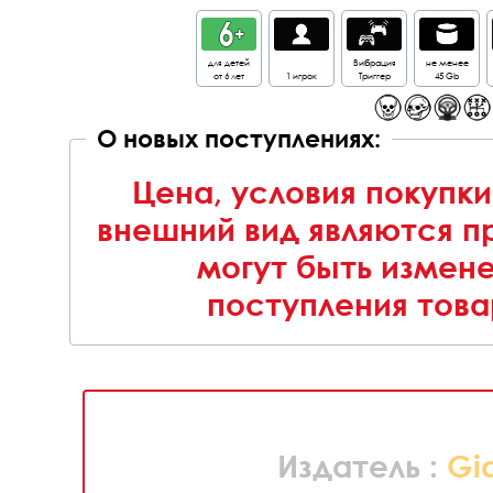
для детей
Вибрация
не менее
от 6 лет
1 игрок
Триггер
45 Gb
О новых поступлениях:
Цена, условия покупки
внешний вид являются п
могут быть измен
поступления това
Издатель :
Gi