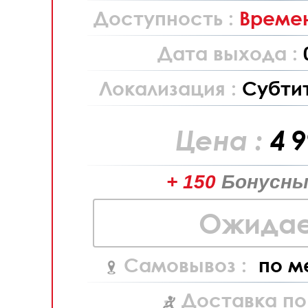
Доступность :
Времен
Дата выхода :
Локализация :
Субти
Цена :
4 
+ 150
Бонусны
Ожидае
Самовывоз :
по м
Доставка по