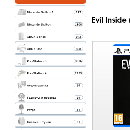
Nintendo Switch 2
215
Evil Insid
Nintendo Switch
1900
XBOX Series
943
XBOX One
888
PlayStation 5
3036
PlayStation 4
2129
Аудиотехника
14
Гаджеты и провода
39
Ретро
14
Клёвые Штучки
61