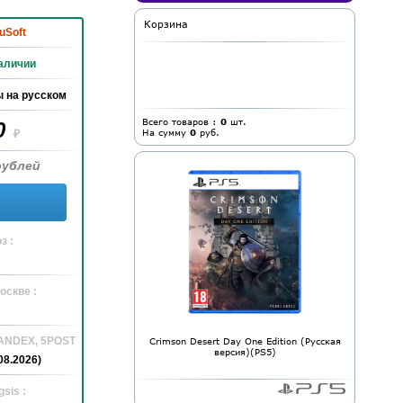
Корзина
uSoft
аличии
 на русском
Всего товаров :
0
шт.
0
На сумму
0
руб.
₽
рублей
з :
оскве :
YANDEX, 5POST
Crimson Desert Day One Edition (Русская
версия)(PS5)
08.2026)
sis :