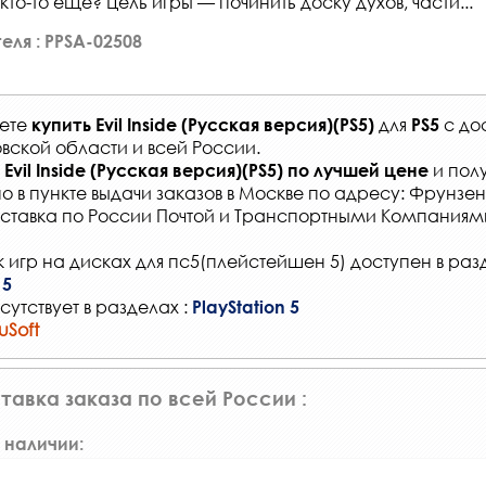
кто-то ещё? Цель игры — починить доску духов, части...
еля : PPSA-02508
жете
для
с
до
купить
Evil Inside (Русская версия)(PS5)
PS5
вской области и всей России
.
и полу
Evil Inside (Русская версия)(PS5)
по лучшей цене
о в
пункте выдачи заказов
в Москве по адресу: Фрунзенс
ставка по России Почтой и Транспортными Компаниям
 игр на дисках для пс5(плейстейшен 5) доступен в раз
 5
сутствует в разделах :
PlayStation 5
uSoft
тавка заказа по всей России :
 наличии: