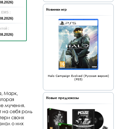
08.2026)
Новинки игр
 EMS :
08.2026)
той :
08.2026)
Halo Campaign Evolved (Русская версия)
(PS5)
, Марк,
Новые предзаказы
оторая
е мучения.
т на себя роль
тери своих
знал о них