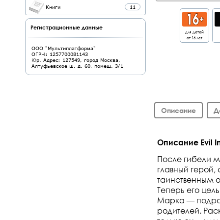
Книги
11
Регистрационные данные
для детей
от 16 лет
ООО "Мультиплатформа"
ОГРН: 1257700081143
Юр. Адрес: 127549, город Москва,
Алтуфьевское ш, д. 60, помещ. 3/1
Описание
Д
Описание Evil I
После гибели м
главный герой, 
таинственным о
Теперь его цель
Марка — подро
родителей. Рас