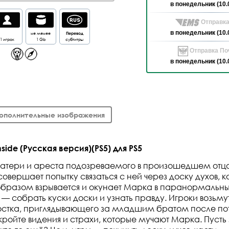
в понедельник (10.
Отправка
в понедельник (10.
не менее
Перевод
1 игрок
1 Gb
субтитры
Отправка Поч
в понедельник (10.
ополнительные изображения
nside (Русская версия)(PS5) для PS5
атери и ареста подозреваемого в произошедшем отца
совершает попытку связаться с ней через доску духов, к
бразом взрывается и окунает Марка в паранормальны
 — собрать куски доски и узнать правду. Игроки возьму
стка, приглядывающего за младшим братом после по
кройте видения и страхи, которые мучают Марка. Пусть 