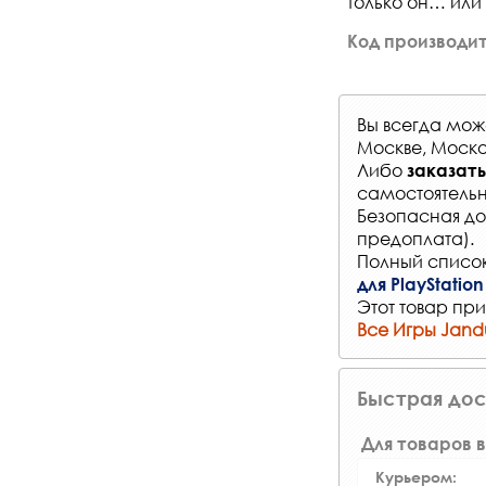
только он… или 
Код производит
Вы всегда мо
Москве, Моско
Либо
заказать
самостоятельн
Безопасная до
предоплата).
Полный список
для PlayStation
Этот товар при
Все Игры Jand
Быстрая дос
Для товаров в
Курьером: