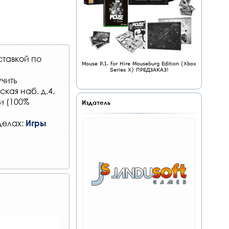
ставкой по
Mouse P.I. for Hire Mouseburg Edition (Xbox
Series X) ПРЕДЗАКАЗ!
чить
кая наб. д.4.
и (100%
Издатель
делах:
Игры