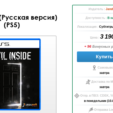
Издатель :
Jand
e (Русская версия)
Доступность :
В н
(PS5)
Локализация :
Субтитры
3 19
Цена :
+ 96
Бонусных 
Купить
Самовыво
завтра
Доставка по М
завтра
Отпр. в ПВЗ: CDEK, 
в понедельник (10.
Отправка Log