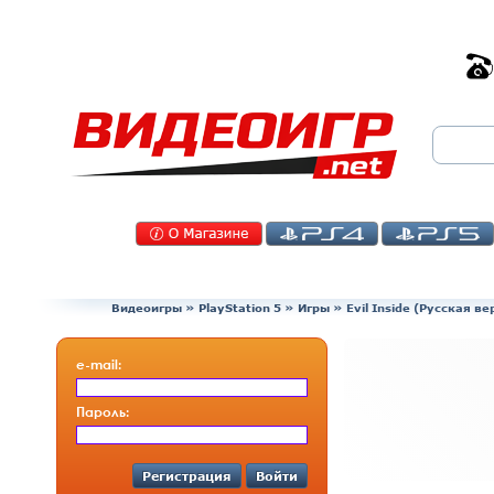
Видеоигры
»
PlayStation 5
»
Игры
»
Evil Inside (Русская в
e-mail:
Пароль:
Регистрация
Войти