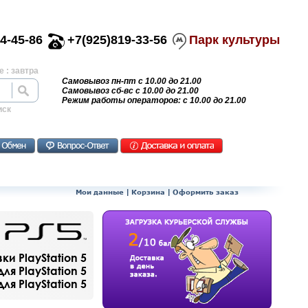
4-45-86
+7(925)819-33-56
Парк культуры
 : завтра
Самовывоз пн-пт с 10.00 до 21.00
Самовывоз сб-вс с 10.00 до 21.00
Режим работы операторов: с 10.00 до 21.00
иск
Мои данные
|
Корзина
|
Оформить заказ
и PlayStation 5
ля PlayStation 5
я PlayStation 5