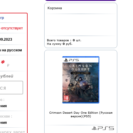
Корзина
rp
 отсутствует
09.2023
Всего товаров :
0
шт.
На сумму
0
руб.
 на русском
*
0
₽
рублей
ся
з :
ения
Crimson Desert Day One Edition (Русская
оскве :
версия)(PS5)
ения
YANDEX, 5POST