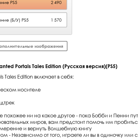
ние PS5
2 490
ние (Б/У) PS5
1 570
ополнительные изображения
ted Portals Tales Edition (Русская версия)(PS5)
s Tales Edition включает в себя:
ческом носителе
ндтрек
е похожее ни на какое другое - пока Бобби и Пенни пу
овательных миров, вам предстоит помочь им пробиться
мерение и вернуть Волшебную книгу
ом - Независимо от того, играете ли вы в одиночку или 