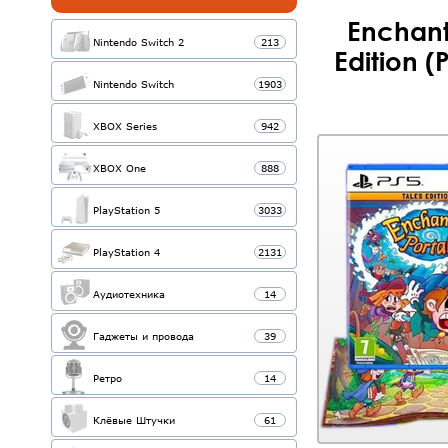
Enchant
Nintendo Switch 2
213
Edition 
Nintendo Switch
1903
XBOX Series
942
XBOX One
888
PlayStation 5
3033
PlayStation 4
2131
Аудиотехника
14
Гаджеты и провода
39
Ретро
14
Клёвые Штучки
61