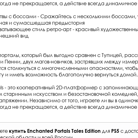
огда не прекращается, а действие всегда динамичное
твы с боссами - Сражайтесь с несколькими боссами, 
чная и сумасшедшая предыстория
хватывающее стиль ретро-арт - красивый художественны
внешний вид
орталы, который был выгодно сравнен с Тупицей, расс
и Пенни, двух магов-новичков, застрявших между изме
ся столкнуться с многочисленными опасностями, чтобы
у и иметь возможность благополучно вернуться домой.
als - это кооперативный 2D-платформер с запоминающ
 старинным искусством и безостановочной комедией,
апряжении. Независимо от того, играете ли вы в одиночк
огда не прекращается, а действие всегда динамичное 
жете
для
с
дост
купить
Enchanted Portals Tales Edition
PS5
вской области и всей России
.