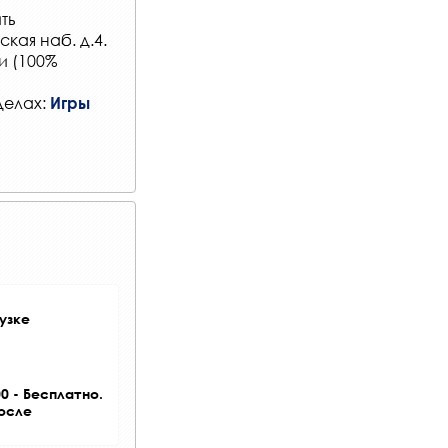
ть
кая наб. д.4.
и (100%
делах:
Игры
узке
0 - Бесплатно.
после