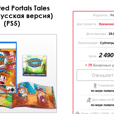
ed Portals Tales
(Русская версия)
Издатель :
Pe
(PS5)
Доступность :
Временно
Дата выхода :
29.
Локализация :
Субтитры
2 49
Цена :
+ 75
Бонусных 
Ожидает
Самовыво
по мере появл
Доставка по М
по мере появл
Отпр. в ПВЗ: CDEK, 