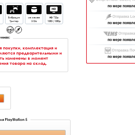
по мере появл
Отправка Log
Вибрация
не менее
HD
720p
Триггер
3 Gb
1080i|1080p
по мере появл
Отправка
ниях:
по мере появл
я покупки, комплектация и
Отправка Поч
вляются предварительными и
по мере появл
ть изменены в момент
ния товара на склад.
я PlayStation 5