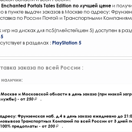
и получи
Enchanted Portals Tales Edition
по лучшей цене
о в
пункте выдачи заказов
в Москве по адресу: Фрунзенс
ставка по России Почтой и Транспортными Компаниям
 игр на дисках для пс5(плейстейшен 5) доступен в раз
 5
сутствует в разделах :
PlayStation 5
тавка заказа по всей России :
 наличии:
Москве и Московской области в день заказа (при низкой загр
службы) - от
250
.
адресу: Фрунзенская наб. д.4 в день заказа ежедневно до 21:0
амовывоза Транспортных Компаний по всей России от 3 дней 
 100% предоплаты - от
200
.