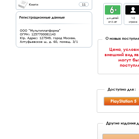
Книги
11
Регистрационные данные
для детей
1-2
от 6 лет
игрока
ООО "Мультиплатформа"
ОГРН: 1257700081143
О новых поступле
Юр. Адрес: 127549, город Москва,
Алтуфьевское ш, д. 60, помещ. 3/1
Цена, услови
внешний вид я
могут бы
поступле
Доступно для :
PlayStation 5
Другие издания дл