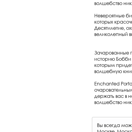
волшебство ник
Невероятные би
которых красо
Десятилетие, о
великолепный 
Зачарованные п
историю Бобби 
которым придет
волшебную книг
Enchanted Port
очаровательным
держать вас в н
волшебство ник
Вы всегда мо
Москве, Моско