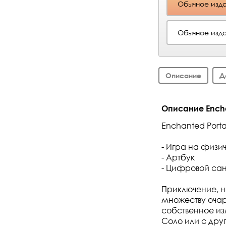
Обычное изда
Обычное изда
Описание
Д
Описание Enchan
Enchanted Portal
- Игра на физи
- Артбук
- Цифровой са
Приключение, н
множеству очар
собственное из
Соло или с друг