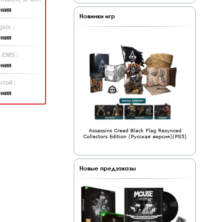
ения
Новинки игр
sis :
ения
 EMS :
ения
той :
ения
Assassins Creed Black Flag Resynced
Collectors Edition (Русская версия)(PS5)
Новые предзаказы