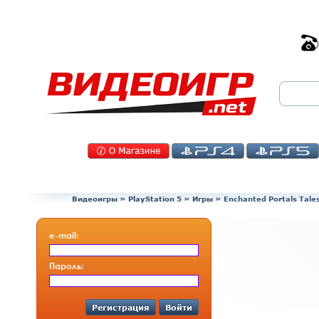
Видеоигры
»
PlayStation 5
»
Игры
»
Enchanted Portals Tale
e-mail:
Пароль:
Регистрация
Войти