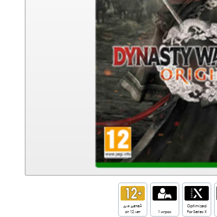
для детей
Optimized
от 12 лет
1 игрок
For Series X