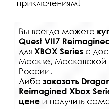
приключениям!
Вы всегда можете
ку
Quest VII7 Reimagined
для
с
дос
XBOX Series
Москве, Московской 
России
.
Либо
заказать
Dragon
Reimagined Xbox Seri
и получить само
цене