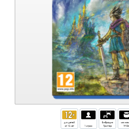
для детей
Вибрация
не ме
от 12 лет
1 игрок
Триггер
19 G