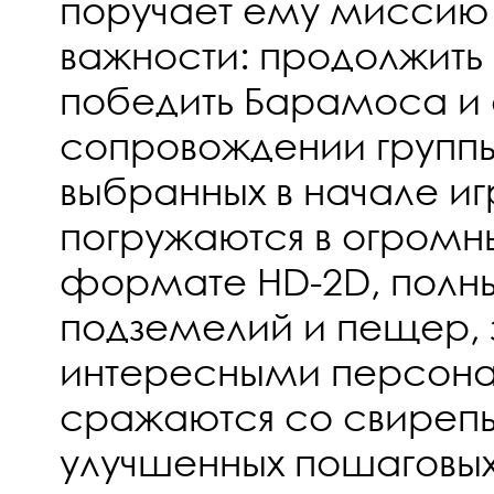
поручает ему миссию
важности: продолжить 
победить Барамоса и 
сопровождении группы
выбранных в начале иг
погружаются в огромн
формате HD-2D, полны
подземелий и пещер, 
интересными персон
сражаются со свиреп
улучшенных пошаговых