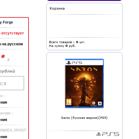
Корзина
y Forge
 отсутствует
Всего товаров :
0
шт.
 на русском
На сумму
0
руб.
*
0
₽
рублей
ся
з :
ения
оскве :
Saros (Русская версия)(PS5)
ения
YANDEX, 5POST
ения