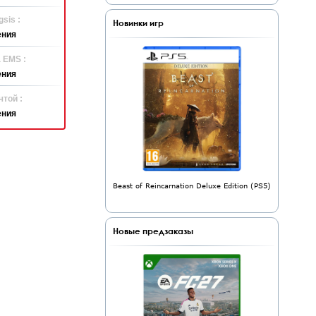
sis :
Новинки игр
ения
 EMS :
ения
той :
ения
Beast of Reincarnation Deluxe Edition (PS5)
Новые предзаказы