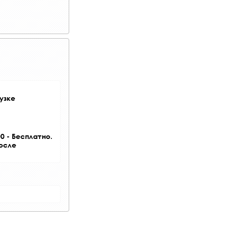
узке
0 - Бесплатно.
после