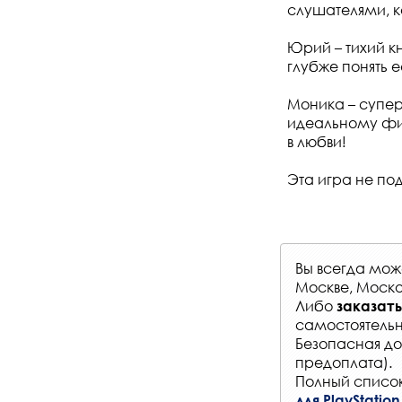
слушателями, к
Юрий – тихий к
глубже понять е
Моника – супер
идеальному фин
в любви!
Эта игра не под
Вы всегда мо
Москве, Моско
Либо
заказать
самостоятельн
Безопасная до
предоплата).
Полный список
для PlayStation