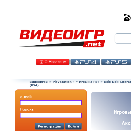
Видеоигры
»
PlayStation 4
»
Игры на PS4
»
Doki Doki Litera
(PS4)
e-mail:
Пароль:
Игровы
Акс
Регистрация
Войти