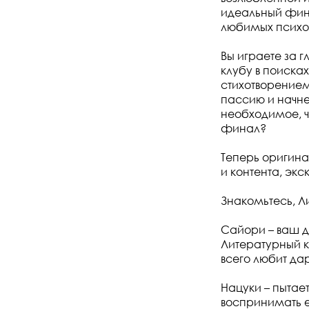
идеальный фина
любимых психол
Вы играете за 
клубу в поиск
стихотворение
пассию и начне
необходимое, ч
финал?
Теперь оригин
и контента, экск
Знакомьтесь, Л
Сайори – ваш др
Литературный к
всего любит дар
Нацуки – пытае
воспринимать е