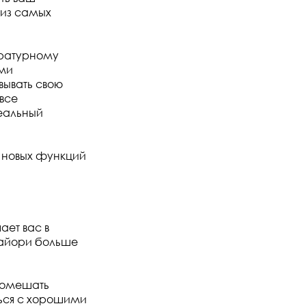
 из самых
тературному
ами
вывать свою
все
деальный
 новых функций
ает вас в
Сайори больше
 помешать
ься с хорошими