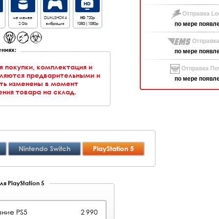
Отправка Log
не менее
DUALSHOK4
HD
720p
2 Gb
вибрация
1080i|1080p
по мере появл
Отправка
ниях:
по мере появл
я покупки, комплектация и
Отправка Поч
вляются предварительными и
по мере появл
ть изменены в момент
ния товара на склад.
Nintendo Switch
PlayStation 5
я PlayStation 5
ние PS5
2 990