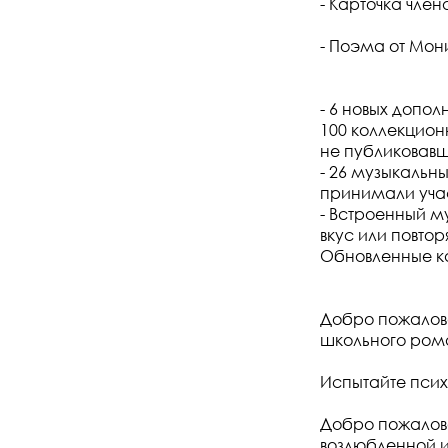
- Карточка член
- Поэма от Мон
- 6 новых допол
100 коллекцион
не публиковав
- 26 музыкальны
принимали учас
- Встроенный м
вкус или повтор
Обновленные к
Добро пожалова
школьного рома
Испытайте псих
Добро пожалова
возлюбленной и