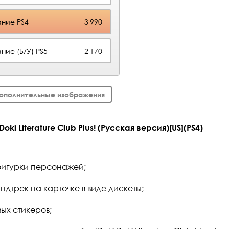
ние PS4
3 990
ние (Б/У) PS5
2 170
ополнительные изображения
ki Literature Club Plus! (Русская версия)[US](PS4)
фигурки персонажей;
дтрек на карточке в виде дискеты;
ых стикеров;