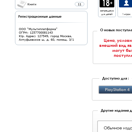
Книги
11
запрещено
для детей
1 игрок
Регистрационные данные
ООО "Мультиплатформа"
О новых поступле
ОГРН: 1257700081143
Юр. Адрес: 127549, город Москва,
Цена, услови
Алтуфьевское ш, д. 60, помещ. 3/1
внешний вид я
могут бы
поступле
Доступно для :
PlayStation 4
Другие издания дл
Обычное изда