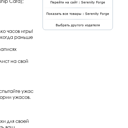
ship Card);
Перейти на сайт : Serenity Forge
Показать все товары : Serenity Forge
Выбрать другого издателя
ко часов игры!
никогда раньше
записях
лист на свой
испытайте ужас
ории ужасов.
хи для своей
ть ваш