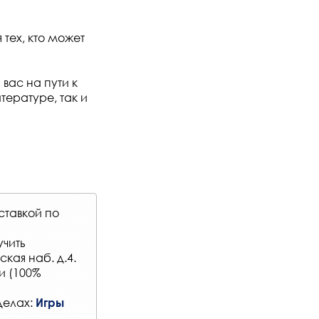
тех, кто может
вас на пути к
тературе, так и
ставкой по
учить
кая наб. д.4.
и (100%
делах:
Игры