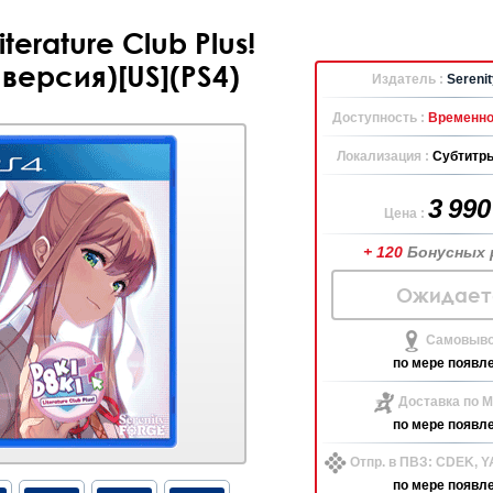
iterature Club Plus!
версия)[US](PS4)
Издатель :
Serenit
Доступность :
Временно
Локализация :
Субтитры
3 99
Цена :
+ 120
Бонусных 
Ожидает
Самовыво
по мере появл
Доставка по М
по мере появл
Отпр. в ПВЗ: CDEK, 
по мере появл