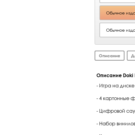
Обычное изда
Обычное изда
Описание
Д
Описание Doki Do
- Игра на диске
- 4 картонные 
- Цифровой саун
- Набор винилов