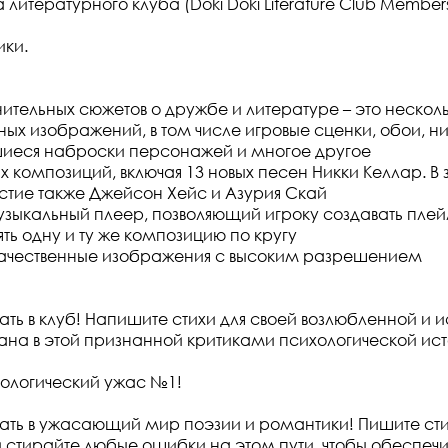
а литературного клуба (Doki Doki Literature Club Member
ики.
нительных сюжетов о дружбе и литературе – это несколь
ных изображений, в том числе игровые сценки, обои, 
шиеся наброски персонажей и многое другое
х композиций, включая 13 новых песен Никки Келлар. В 
тие также Джейсон Хейс и Азурия Скай
узыкальный плеер, позволяющий игроку создавать плей
ять одну и ту же композицию по кругу
ачественные изображения с высоким разрешением
ть в клуб! Напишите стихи для своей возлюбленной и 
на в этой признанной критиками психологической ист
ологический ужас №1!
ть в ужасающий мир поэзии и романтики! Пишите сти
 стирайте любые ошибки на этом пути, чтобы обеспечи