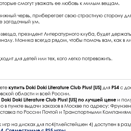
оторые смогут уважать ее любовь к милым вещам.
нижный червь, приберегает свою страстную сторону для 
е загадочный ум.
звезда, президент Литературного клуба, будет держать 
алу. Моника всегда рядом, чтобы помочь вам, как в ли
ходит для детей или тех, кого легко потревожить.
жете
для
с
до
купить
Doki Doki Literature Club Plus! [US]
PS4
вской области и всей России
.
и пол
Doki Doki Literature Club Plus! [US]
по лучшей цене
о в
пункте выдачи заказов
в Москве по адресу: Фрунзенс
ставка по России Почтой и Транспортными Компаниям
 игр на дисках для пс4(плейстейшен 4) доступен в раз
,
 4
Совместимые с PS5 игры