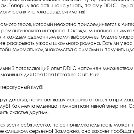
л. Теперь у вас есть шанс узнать, почему DDLC - одна
огических игр ужасов десятилетия!
главного героя, который неохотно присоединяется к Ли
ах романтического интереса. С каждым написанным в
м и каждым сделанным вами выбором вы будете очаро
те раскрывать ужасы школьного романа. Есть ли у вас 
тобы взломать код знакомства с симами и получить и
альный потрясающий опыт DDLC наполнен множеством
люзивных для Doki Doki Literature Club Plus!
итературный клуб!
уг детства, начинает вашу историю с того, что приглаш
луб! Как мечтательница, полная позитивной энергии, 
ить счастье другим.
тся вести себя жестко, но ее привлекательность может
е слишком серьезно! Возможно, она захочет пообщат