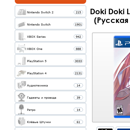
Doki Doki L
Nintendo Switch 2
215
(Русская 
Nintendo Switch
1901
XBOX Series
942
XBOX One
888
PlayStation 5
3033
PlayStation 4
2131
Аудиотехника
14
Гаджеты и провода
39
Ретро
14
Клёвые Штучки
61