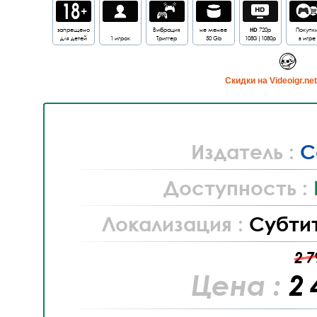
запрещено
Вибрация
не менее
HD
720p
Покупк
для детей
1 игрок
Триггер
50 Gb
1080i|1080p
в игре
Cкидки на Videoigr.ne
Издатель :
C
Доступность :
Локализация :
Субти
2 7
Цена :
2 