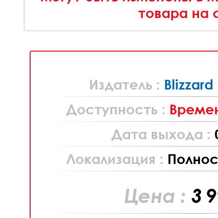
товара на 
Издатель :
Blizzard
Доступность :
Времен
Дата выхода :
Локализация :
Полнос
Цена :
3 