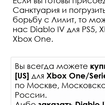
Если вы готовы присое
Санктуария и погрузит
борьбу с Лилит, то мо
нас Diablo IV для PS5, X
Xbox One.
Вы всегда можете
куп
для
[US]
Xbox One/Seri
по Москве, Московско
России
.
Либо
заказать
Diablo I