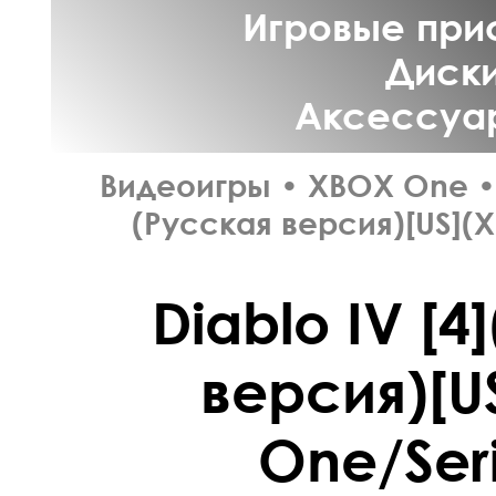
Игровые прис
Диски
Аксессуар
Видеоигры
•
XBOX One
•
(Русская версия)[US](X
Diablo IV [4
версия)[U
One/Seri