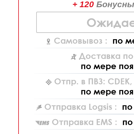
+ 120
Бонусны
Ожидае
Самовывоз :
по м
Доставка по
по мере поя
Отпр. в ПВЗ: CDEK
по мере поя
Отправка Logsis :
по
Отправка EMS :
по