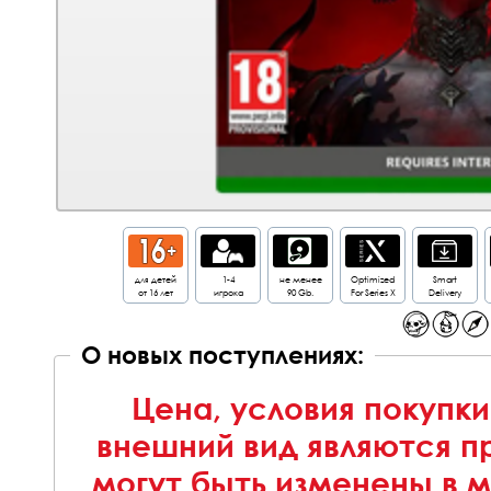
для детей
1-4
не менее
Optimized
Smart
от 16 лет
игрока
90 Gb.
For Series X
Delivery
О новых поступлениях:
Цена, условия покупки
внешний вид являются п
могут быть изменены в 