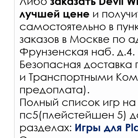
Либо
заказать
Devil W
и получи
лучшей цене
самостоятельно в
пун
заказов
в Москве по а
Фрунзенская наб. д.4.
Безопасная доставка 
и Транспортными Ком
предоплата).
Полный список игр на
пс5(плейстейшен 5) д
разделах:
Игры для Pla