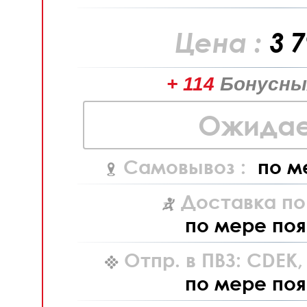
Цена :
3 
+ 114
Бонусны
Ожидае
Самовывоз :
по м
Доставка по
по мере поя
Отпр. в ПВЗ: CDEK
по мере поя