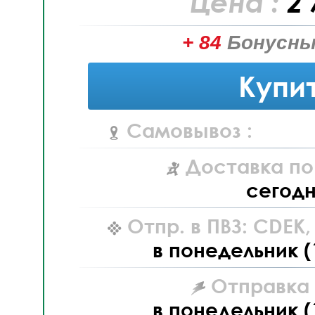
Цена :
2 
+ 84
Бонусны
Купи
Самовывоз :
Доставка по
сегод
Отпр. в ПВЗ: CDEK
в понедельник (
Отправка L
в понедельник (