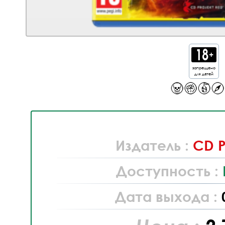
запрещено
для детей
Издатель :
CD P
Доступность :
Дата выхода :