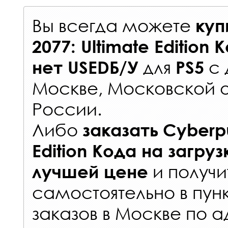
Вы всегда можете
куп
2077: Ultimate Edition
для
с
нет USEDБ/У
PS5
Москве, Московской о
России
.
Либо
заказать
Cyberpu
Edition Кода на загру
и получи
лучшей цене
самостоятельно в
пун
заказов
в Москве по а