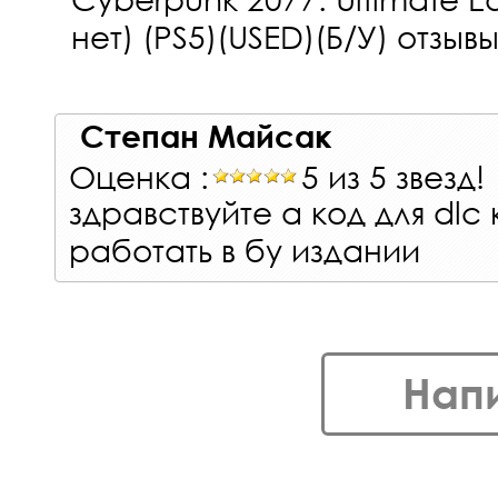
нет) (PS5)(USED)(Б/У)
отзывы 
Степан Майсак
Оценка :
5 из 5 звезд!
здравствуйте а код для dlc
работать в бу издании
Нап