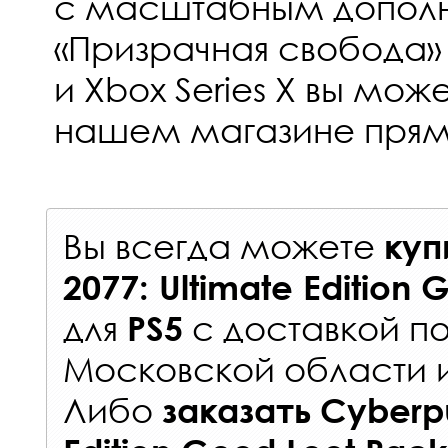
с масштабным допол
«Призрачная свобода» 
и Xbox Series X вы мож
нашем магазине прям
Вы всегда можете
куп
2077: Ultimate Edition
для
с
доставкой п
PS5
Московской области 
Либо
заказать
Cyberpu