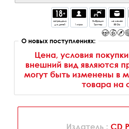
запрещено
Вибрация
не менее
для детей
1 игрок
Триггер
88 Gb
О новых поступлениях:
Цена, условия покупки
внешний вид являются п
могут быть изменены в 
товара на 
Издатель :
CD P