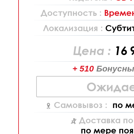
Доступность :
Времен
Локализация :
Субти
Цена :
16 
+ 510
Бонусны
Ожидае
Самовывоз :
по м
Доставка по
по мере поя