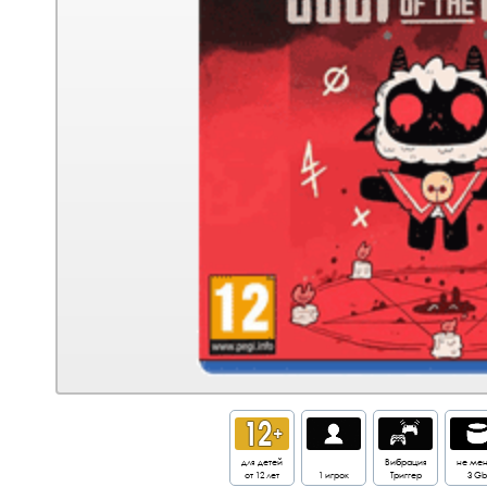
для детей
Вибрация
не ме
от 12 лет
1 игрок
Триггер
3 Gb