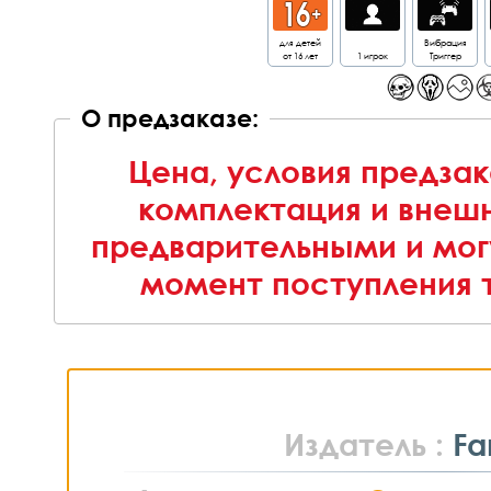
для детей
Вибрация
от 16 лет
1 игрок
Триггер
О предзаказе:
Цена, условия предзак
комплектация и внешн
предварительными и мог
момент поступления т
Издатель :
F