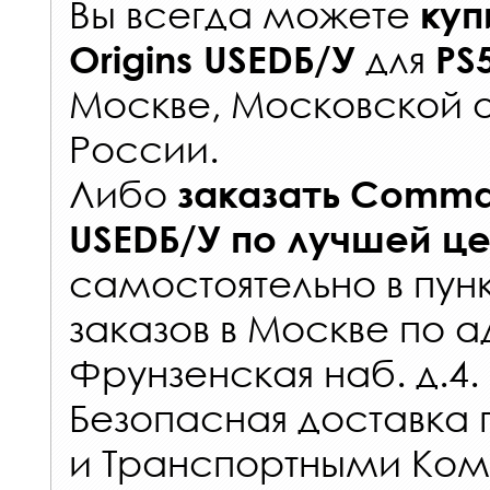
Вы всегда можете
куп
для
Origins USEDБ/У
PS
Москве, Московской о
России
.
Либо
заказать
Comman
USEDБ/У
по лучшей ц
самостоятельно в
пун
заказов
в Москве по а
Фрунзенская наб. д.4.
Безопасная доставка 
и Транспортными Ком