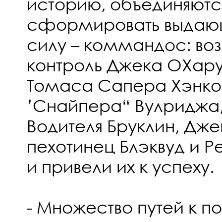
историю, объединяются
сформировать выдаю
силу – коммандос: воз
контроль Джека ОХару
Томаса Сапера Хэнкок
‛Снайпера“ Вулриджа
Водителя Бруклин, Дж
пехотинец Блэквуд и 
и привели их к успеху.
- Множество путей к п