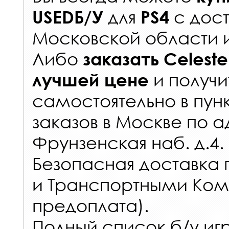
для
с
дост
USEDБ/У
PS4
Московской области 
Либо
заказать
Celest
и получи
лучшей цене
самостоятельно в
пун
заказов
в Москве по а
Фрунзенская наб. д.4.
Безопасная доставка 
и Транспортными Ком
предоплата).
Полный список б/у игр