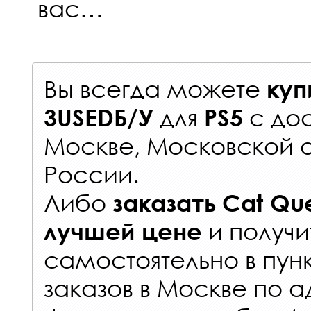
вас…
Вы всегда можете
куп
для
с
дос
3USEDБ/У
PS5
Москве, Московской о
России
.
Либо
заказать
Cat Que
и получи
лучшей цене
самостоятельно в
пун
заказов
в Москве по а