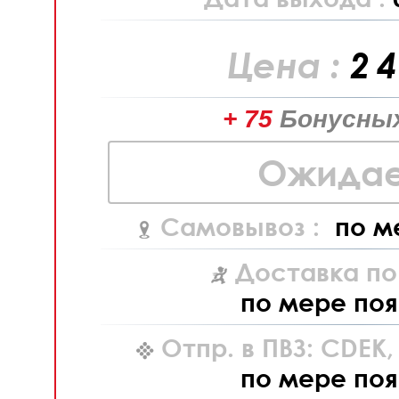
Цена :
2 
+ 75
Бонусных
Ожидае
Самовывоз :
по м
Доставка по
по мере поя
Отпр. в ПВЗ: CDEK
по мере поя