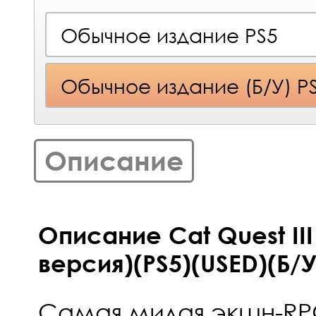
Обычное издание PS5
Обычное издание (Б/У) P
Описание
Описание Cat Quest III
версия)(PS5)(USED)(Б/У
Самая милая экшн-RPG