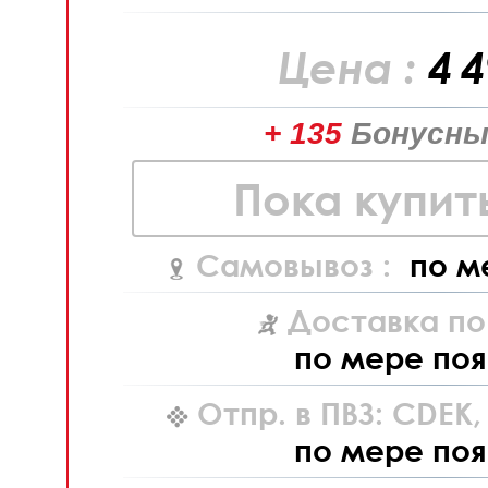
Цена :
4 
+ 135
Бонусны
Пока купит
Самовывоз :
по м
Доставка по
по мере поя
Отпр. в ПВЗ: CDEK
по мере поя