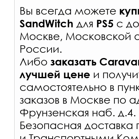
Вы всегда можете
куп
для
с
до
SandWitch
PS5
Москве, Московской о
России
.
Либо
заказать
Carava
и получи
лучшей цене
самостоятельно в
пун
заказов
в Москве по а
Фрунзенская наб. д.4.
Безопасная доставка 
и Транспортными Ком