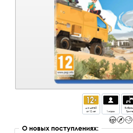
для детей
Вибра
от 12 лет
1 игрок
Тригг
О новых поступлениях: