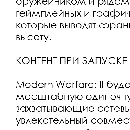
оружейником и рядом 
геймплейных и графич
которые выводят фран
высоту.
КОНТЕНТ ПРИ ЗАПУСКЕ
Modern Warfare: II буде
масштабную одиночн
захватывающие сетевы
увлекательный совме