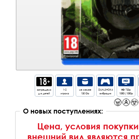
запрещено
1-2
не менее
DUALSHOK4
HD
720p
для детей
игрока
130 Gb
вибрация
1080i|1080p
О новых поступлениях:
Цена, условия покупки
внешний вид являются п