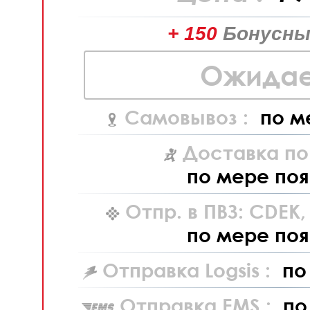
+ 150
Бонусны
Ожидае
Самовывоз :
по м
Доставка по
по мере поя
Отпр. в ПВЗ: CDEK
по мере поя
Отправка Logsis :
по
Отправка EMS :
по