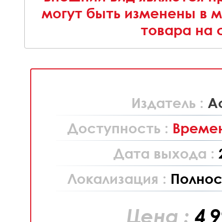
могут быть изменены в 
товара на 
Издатель :
Ac
Доступность :
Времен
Дата выхода :
Локализация :
Полнос
Цена :
4 