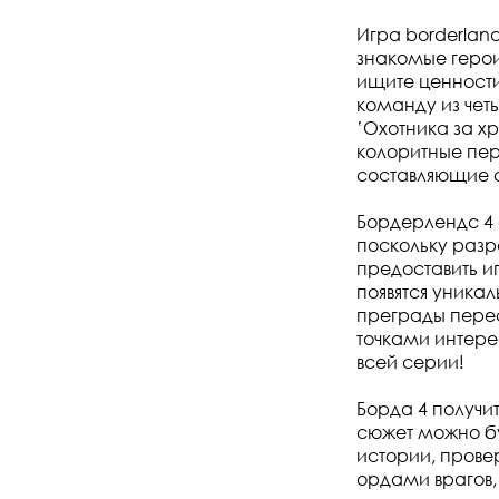
Игра borderlan
знакомые герои
ищите ценности
команду из чет
‛Охотника за х
колоритные пер
составляющие 
Бордерлендс 4
поскольку разр
предоставить и
появятся уника
преграды перес
точками интере
всей серии!
Борда 4 получит
сюжет можно бу
истории, прове
ордами врагов,