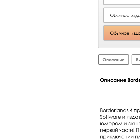
Обычное изда
Обычное изда
Описание
В
Описание Border
Borderlands 4 
Software и изд
юмором и экше
первой части! 
приключений п