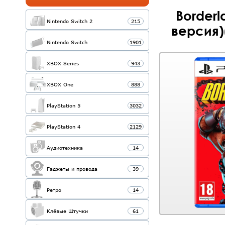
Borderl
Nintendo Switch 2
215
версия)
Nintendo Switch
1901
XBOX Series
943
XBOX One
888
PlayStation 5
3032
PlayStation 4
2129
Аудиотехника
14
Гаджеты и провода
39
Ретро
14
Клёвые Штучки
61