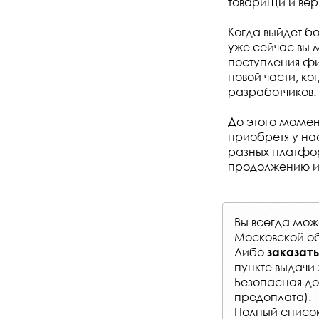
товарищи и вер
Когда выйдет бо
уже сейчас вы 
поступления физ
новой части, к
разработчиков.
До этого момен
приобретя у на
разных платфор
продолжению ис
Вы всегда мо
Московской об
Либо
заказать
пункте выдачи 
Безопасная до
предоплата).
Полный список