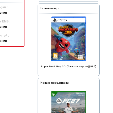
gsis :
Новинки игр
ения
а EMS :
ения
чтой :
ения
Super Meat Boy 3D (Русская версия)(PS5)
Новые предзаказы