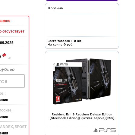
Корзина
Games
 отсутствует
Всего товаров :
0
шт.
.09.2025
На сумму
0
руб.
*
0
₽
рублей
ся
з :
ения
Москве :
Resident Evil 9 Requiem Deluxe Edition
ения
[Steelbook Edition](Русская версия)(PS5)
 YANDEX, 5POST
ения