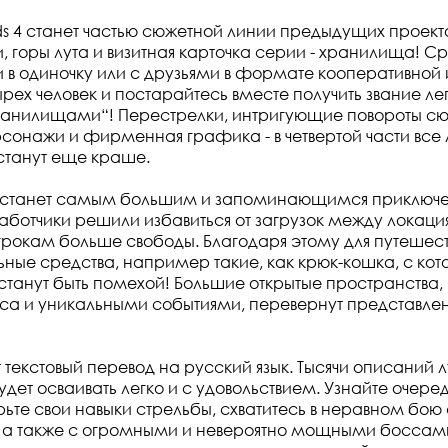
ds 4 станет частью сюжетной линии предыдущих проекто
, горы лута и визитная карточка серии - хранилища! С
 в одиночку или с друзьями в формате кооперативной 
ырех человек и постарайтесь вместе получить звание л
ранилищами“! Перестрелки, интригующие повороты сю
сонажи и фирменная графика - в четвертой части вс
станут еще краше.
 станет самым большим и запоминающимся приключе
аботчики решили избавиться от загрузок между локаци
грокам больше свободы. Благодаря этому для путешес
льные средства, например такие, как крюк-кошка, с ко
танут быть помехой! Большие открытые пространства
са и уникальными событиями, перевернут представлен
 текстовый перевод на русский язык. Тысячи описаний 
дет осваивать легко и с удовольствием. Узнайте очере
рьте свои навыки стрельбы, схватитесь в неравном бою
 а также с огромными и невероятно мощными боссами