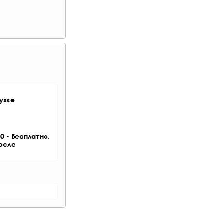
узке
0 - Бесплатно.
после