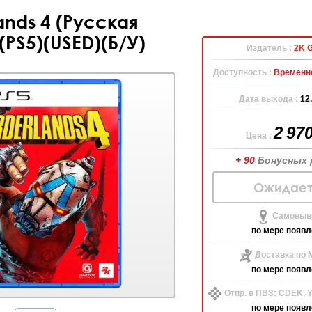
ands 4 (Русская
(PS5)(USED)(Б/У)
Издатель :
2K 
Доступность :
Временно
Дата выхода :
12
2 97
Цена :
+ 90
Бонусных 
Ожидает
Самовыво
по мере появл
Доставка по 
по мере появл
Отпр. в ПВЗ: CDEK,
по мере появл