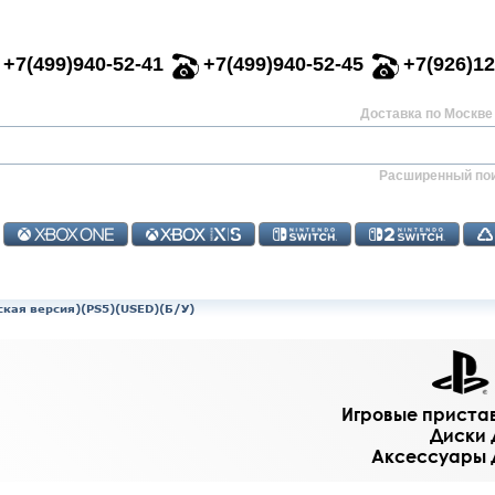
+7(499)940-52-41
+7(499)940-52-45
+7(926)12
Доставка по Москве 
Расширенный по
сская версия)(PS5)(USED)(Б/У)
Игровые приставк
Диски д
Аксессуары дл