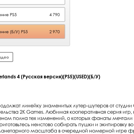
ние PS5
4 790
ние (Б/У) PS5
2 970
идео
lands 4 (Русская версия)(PS5)(USED)(Б/У)
продолжат линейку знаменитых лутер-шутеров от студии
ательства 2K Games. Любимая кооперативная серия игр
ном полна тех изменений, о которых фанаты мечтали
Приготовьтесь неистово собирать пушки и экипировку во
ланетарного масштаба в очередной номерной игре 