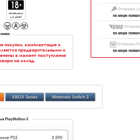
Отправка Lo
запрещено
по мере появл
для детей
Отправк
ниях:
по мере появл
ия покупки, комплектация и
Отправка По
вляются предварительными и
по мере появл
менены в момент поступления
овара на склад.
XBOX Series
Nintendo Switch 2
я PlayStation 5
ние PS5
3 590