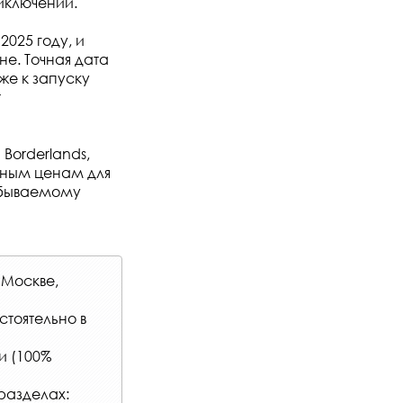
иключении.
2025 году, и
е. Точная дата
же к запуску
т
Borderlands,
тным ценам для
абываемому
 Москве,
стоятельно в
и (100%
разделах: