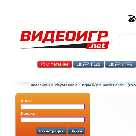
Видеоигры
»
PlayStation 5
»
Игры б/у
»
Borderlands 4 (Ру
e-mail:
Пароль:
Регистрация
Войти