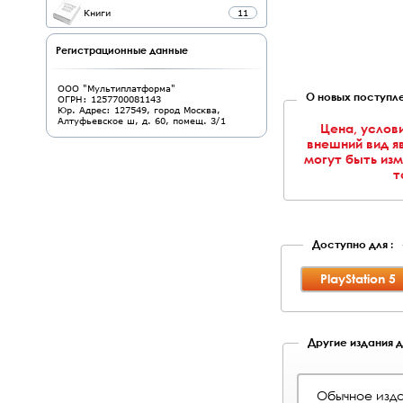
Книги
11
Регистрационные данные
ООО "Мультиплатформа"
О новых поступле
ОГРН: 1257700081143
Юр. Адрес: 127549, город Москва,
Алтуфьевское ш, д. 60, помещ. 3/1
Цена, услов
внешний вид я
могут быть из
т
Доступно для :
PlayStation 5
Другие издания дл
Обычное изда