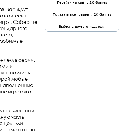
Перейти на сайт : 2K Games
в. Вас ждут
ражайтесь и
Показать все товары : 2K Games
игры. Соберите
Выбрать другого издателя
егендарного
жета,
е любимые
нием в серии,
ями и
твий по миру
торой любые
, наполненные
ие игроков о
лута и местный
дную часть
 с целыми
! Только ваши