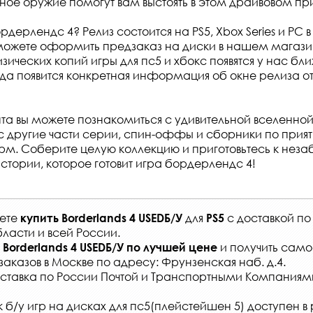
ное оружие помогут вам выстоять в этом драйвовом пр
рдерлендс 4? Релиз состоится на PS5, Xbox Series и PC в 
можете оформить предзаказ на диски в нашем магазин
ических копий игры для пс5 и хбокс появятся у нас бли
огда появится конкретная информация об окне релиза о
та вы можете познакомиться с удивительной вселенной 
с другие части серии, спин-оффы и сборники по прия
м. Соберите целую коллекцию и приготовьтесь к нез
тории, которое готовит игра бордерлендс 4!
жете
для
с
доставкой по
купить
Borderlands 4 USEDБ/У
PS5
ласти и всей России
.
и получить само
Borderlands 4 USEDБ/У
по лучшей цене
заказов
в Москве по адресу: Фрунзенская наб. д.4.
ставка по России Почтой и Транспортными Компаниям
 б/у игр на дисках для пс5(плейстейшен 5) доступен в 