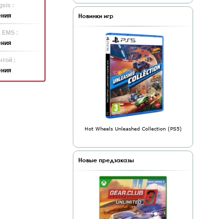
sis :
Новинки игр
ения
 EMS :
ения
той :
ения
Hot Wheels Unleashed Collection (PS5)
Новые предзаказы