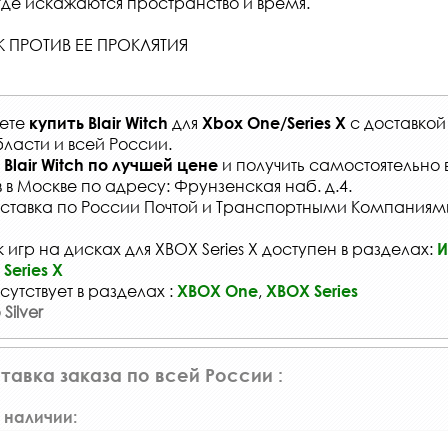
 где искажаются пространство и время.
 ПРОТИВ ЕЕ ПРОКЛЯТИЯ
жете
для
с
доставкой
купить
Blair Witch
Xbox One/Series X
ласти и всей России
.
и получить самостоятельно 
Blair Witch
по лучшей цене
в
в Москве по адресу: Фрунзенская наб. д.4.
ставка по России Почтой и Транспортными Компаниям
игр на дисках для XBOX Series X доступен в разделах:
И
Series X
сутствует в разделах :
,
XBOX One
XBOX Series
Silver
тавка заказа по всей России :
 наличии: