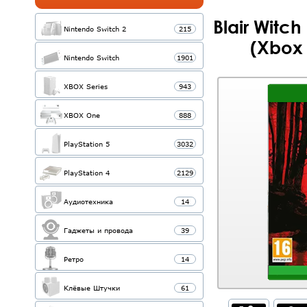
Blair Witc
Nintendo Switch 2
215
(Xbox 
Nintendo Switch
1901
XBOX Series
943
XBOX One
888
PlayStation 5
3032
PlayStation 4
2129
Аудиотехника
14
Гаджеты и провода
39
Ретро
14
Клёвые Штучки
61