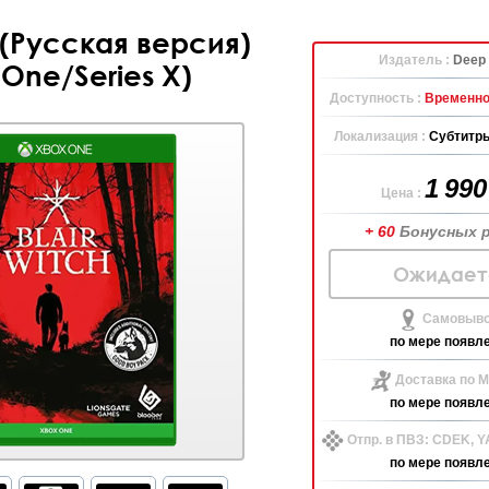
h (Русская версия)
Издатель :
Deep 
One/Series X)
Доступность :
Временно
Локализация :
Субтитры
1 99
Цена :
+ 60
Бонусных 
Ожидает
Самовыво
по мере появл
Доставка по М
по мере появл
Отпр. в ПВЗ: CDEK, 
по мере появл