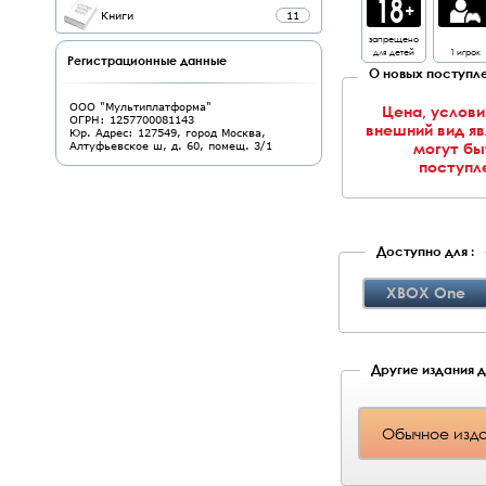
Книги
11
запрещено
для детей
1 игрок
Регистрационные данные
О новых поступле
ООО "Мультиплатформа"
Цена, услови
ОГРН: 1257700081143
внешний вид я
Юр. Адрес: 127549, город Москва,
могут бы
Алтуфьевское ш, д. 60, помещ. 3/1
поступле
Доступно для :
XBOX One
Другие издания д
Обычное изд