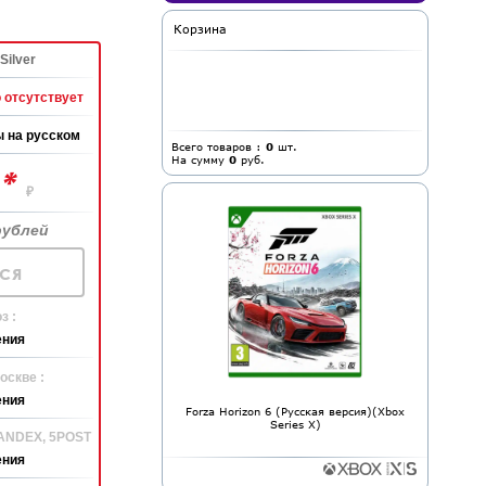
Корзина
Silver
 отсутствует
 на русском
Всего товаров :
0
шт.
На сумму
0
руб.
*
0
₽
рублей
ся
з :
ения
оскве :
ения
Forza Horizon 6 (Русская версия)(Xbox
Series X)
YANDEX, 5POST
ения