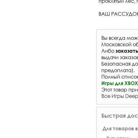
проклятый лес,
ВАШ РАССУДОК
Вы всегда мо
Московской об
Либо
заказать
выдачи заказо
Безопасная до
предоплата).
Полный список 
Игры для XBOX 
Этот товар при
Все Игры Deep 
Быстрая дос
Для товаров в
Курьером: