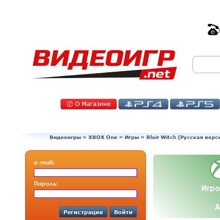
Видеоигры
»
XBOX One
»
Игры
»
Blair Witch (Русская вер
e-mail:
Пароль:
Игро
А
Регистрация
Войти