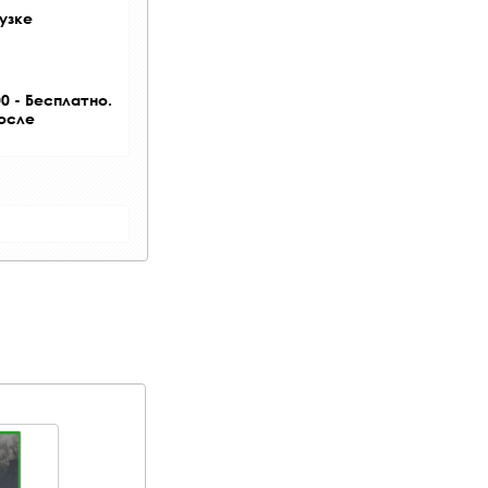
узке
0 - Бесплатно.
после