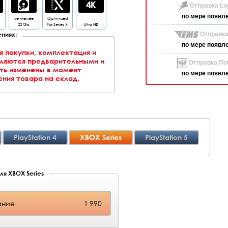
Отправка Log
по мере появл
не менее
Optimized
20 Gb.
For Series X
Ultra
HD
ниях:
Отправка
по мере появл
я покупки, комплектация и
вляются предварительными и
Отправка Поч
ть изменены в момент
по мере появл
ния товара на склад.
PlayStation 4
XBOX Series
PlayStation 5
ля XBOX Series
ание
1 990