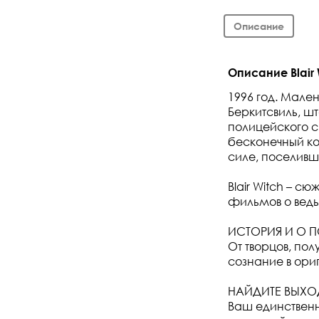
Описание
Описание Blair 
1996 год. Мален
Беркитсвиль, ш
полицейского 
бесконечный ко
силе, поселивше
Blair Witch – с
фильмов о ведь
ИСТОРИЯ И О П
От творцов, пол
сознание в ори
НАЙДИТЕ ВЫХО
Ваш единственн