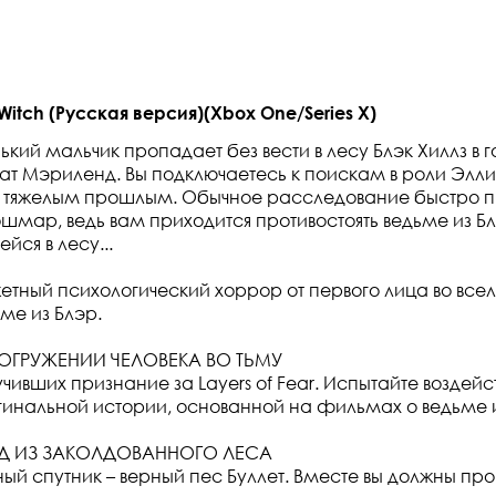
Witch (Русская версия)(Xbox One/Series X)
ький мальчик пропадает без вести в лесу Блэк Хиллз в 
тат Мэриленд. Вы подключаетесь к поискам в роли Элл
с тяжелым прошлым. Обычное расследование быстро п
шмар, ведь вам приходится противостоять ведьме из Б
йся в лесу...
южетный психологический хоррор от первого лица во все
ме из Блэр.
ОГРУЖЕНИИ ЧЕЛОВЕКА ВО ТЬМУ
учивших признание за Layers of Fear. Испытайте воздей
гинальной истории, основанной на фильмах о ведьме и
Д ИЗ ЗАКОЛДОВАННОГО ЛЕСА
ый спутник – верный пес Буллет. Вместе вы должны про