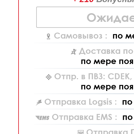
Ожидае
Самовывоз :
по м
Доставка по
по мере поя
Отпр. в ПВЗ: CDEK
по мере поя
Отправка Logsis :
по
Отправка EMS :
по
Отправка П