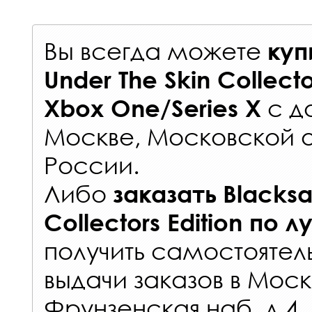
Вы всегда можете
куп
Under The Skin Collecto
с
д
Xbox One/Series X
Москве, Московской о
России
.
Либо
заказать
Blacksa
Collectors Edition
по л
получить самостоятел
выдачи заказов
в Моск
Фрунзенская наб. д.4.