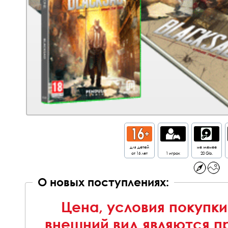
для детей
не менее
от 16 лет
1 игрок
20 Gb.
О новых поступлениях:
Цена, условия покупки
внешний вид являются п