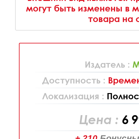
могут быть изменены в 
товара на 
Издатель :
M
Доступность :
Времен
Локализация :
Полнос
Цена :
6 
+ 210
Бонусны