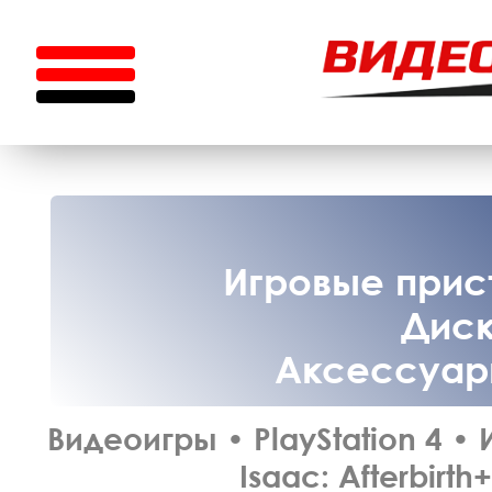
Игровые прист
Диск
Аксессуары
Видеоигры
•
PlayStation 4
•
Isaac: Afterbirth