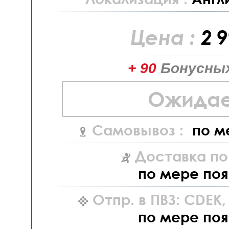
Цена :
2 
+ 90
Бонусных
Ожидае
Самовывоз :
по м
Доставка по
по мере поя
Отпр. в ПВЗ: CDEK
по мере поя