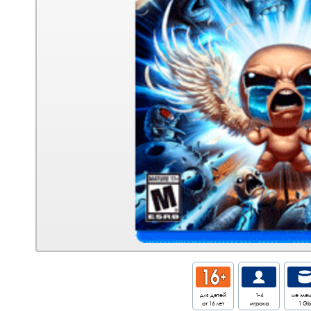
для детей
1-4
не ме
от 16 лет
игрока
1 Gb