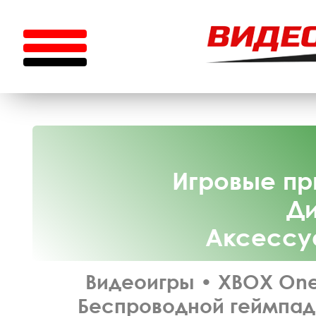
Игровые пр
Ди
Аксессу
Видеоигры
•
XBOX On
Беспроводной геймпад X