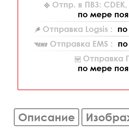
Отпр. в ПВЗ: CDEK
по мере поя
Отправка Logsis :
по
Отправка EMS :
по
Отправка П
по мере поя
Описание
Изобра