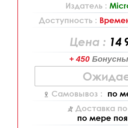
Издатель :
Micr
Доступность :
Времен
Цена :
14 
+ 450
Бонусны
Ожидае
Самовывоз :
по м
Доставка по
по мере поя