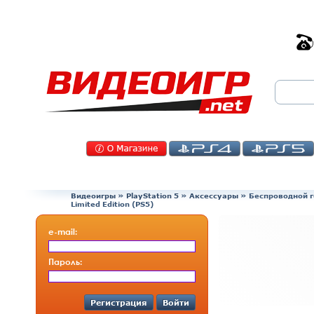
Видеоигры
»
PlayStation 5
»
Аксессуары
»
Беспроводной г
Limited Edition (PS5)
e-mail:
Пароль:
Регистрация
Войти