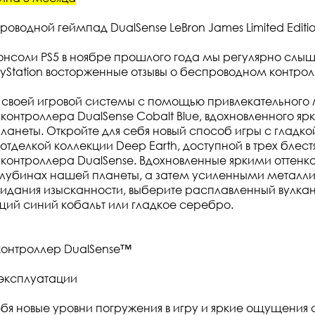
оводной геймпад DualSense LeBron James Limited Editi
онсоли PS5 в ноябре прошлого года мы регулярно слы
yStation восторженные отзывы о беспроводном контрол
 своей игровой системы с помощью привлекательного 
контроллера DualSense Cobalt Blue, вдохновленного я
ланеты. Откройте для себя новый способ игры с гладко
отделкой коллекции Deep Earth, доступной в трех блест
контроллера DualSense. Вдохновленные яркими оттенк
глубинах нашей планеты, а затем усиленными металл
ридания изысканности, выберите расплавленный вулка
ий синий кобальт или гладкое серебро.
контроллер DualSense™
 эксплуатации
ебя новые уровни погружения в игру и яркие ощущения 