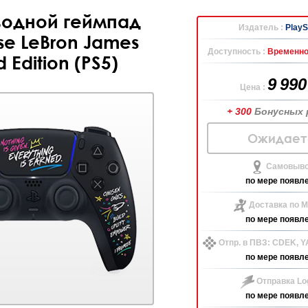
одной геймпад
Издатель :
PlayS
se LeBron James
Доступность :
Временно
d Edition (PS5)
9 99
Цена :
+ 300
Бонусных 
Ожидает
Самовыво
по мере появл
Доставка по М
по мере появл
Отпр. в ПВЗ: CDEK, 
по мере появл
Отправка Log
по мере появл