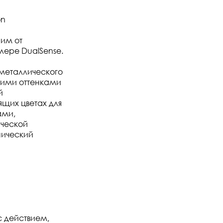
on
шим от
лере DualSense.
металлического
ркими оттенками
й
ящих цветах для
ами,
ической
нический
с действием,