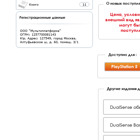
О новых поступле
Книги
11
Цена, услови
Регистрационные данные
внешний вид я
могут бы
поступле
ООО "Мультиплатформа"
ОГРН: 1257700081143
Юр. Адрес: 127549, город Москва,
Алтуфьевское ш, д. 60, помещ. 3/1
Доступно для :
PlayStation 5
Другие издания дл
DualSense об
DualSense B