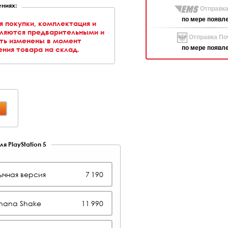
ниях:
Отправка
по мере появл
я покупки, комплектация и
вляются предварительными и
Отправка Поч
ть изменены в момент
по мере появл
ния товара на склад.
я PlayStation 5
ычная версия
7 190
anana Shake
11 990