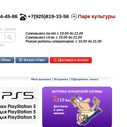
4-45-86
+7(925)819-33-56
Парк культуры
 : завтра
Самовывоз пн-пт с 10.00 до 21.00
Самовывоз сб-вс с 10.00 до 21.00
Режим работы операторов: с 10.00 до 21.00
иск
Мои данные
|
Корзина
|
Оформить заказ
и PlayStation 5
ля PlayStation 5
я PlayStation 5