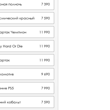
рная полночь
7 390
осмический красный
7 590
партак Чемпион
11 990
y Hard Or Die
11 990
артак
11 990
комотив
9 690
ние PS5
7 990
ний кобальт
7 590