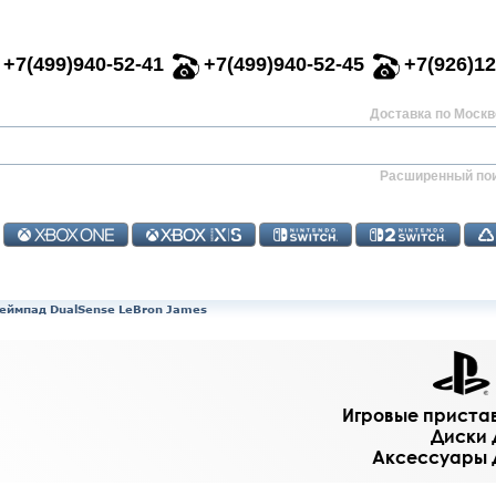
+7(499)940-52-41
+7(499)940-52-45
+7(926)12
Доставка по Москве
Расширенный по
еймпад DualSense LeBron James
Игровые приставк
Диски д
Аксессуары дл