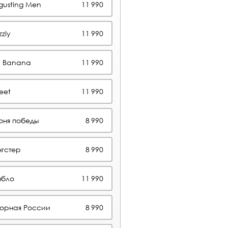
gusting Men
11 990
zzly
11 990
E Banana
11 990
eet
11 990
оня победы
8 990
нгстер
8 990
ябло
11 990
борная России
8 990