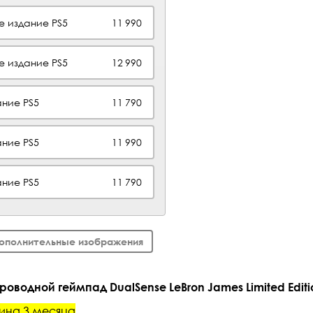
е издание PS5
11 990
е издание PS5
12 990
ние PS5
11 790
ние PS5
11 990
ние PS5
11 790
ополнительные изображения
оводной геймпад DualSense LeBron James Limited Editio
ина 3 месяца