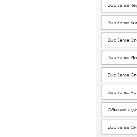
DualSense Чё
DualSense К
DualSense С
DualSense Pla
DualSense Сп
DualSense Ло
Обычное изда
DualSense Си