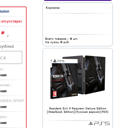
Корзина
tation
 отсутствует
*
0
₽
Всего товаров :
0
шт.
На сумму
0
руб.
рублей
ся
з :
ения
оскве :
ения
YANDEX, 5POST
ения
Resident Evil 9 Requiem Deluxe Edition
[Steelbook Edition](Русская версия)(PS5)
sis :
ения