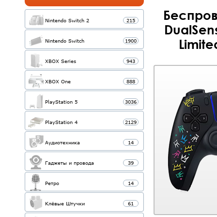
Беспров
Nintendo Switch 2
215
DualSen
Limite
Nintendo Switch
1900
XBOX Series
943
XBOX One
888
PlayStation 5
3036
PlayStation 4
2129
Аудиотехника
14
Гаджеты и провода
39
Ретро
14
Клёвые Штучки
61