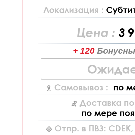
Локализация :
Субти
Цена :
3 
+ 120
Бонусны
Ожидае
Самовывоз :
по м
Доставка по
по мере поя
Отпр. в ПВЗ: CDEK