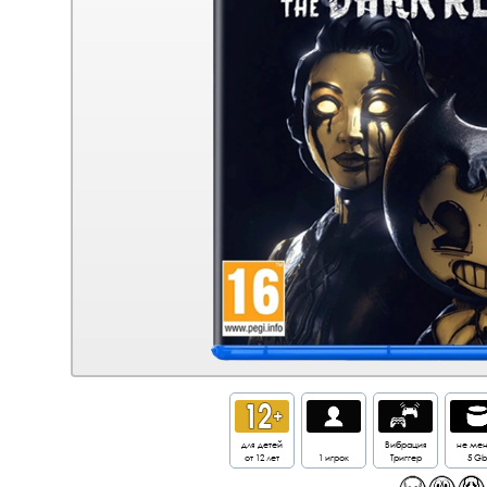
для детей
Вибрация
не ме
от 12 лет
1 игрок
Триггер
5 Gb