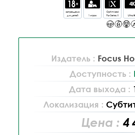
запрещено
Optimized
для детей
1 игрок
For Series X
Ultra
Издатель :
Focus Ho
Доступность :
Дата выхода :
Локализация :
Субти
Цена :
4 