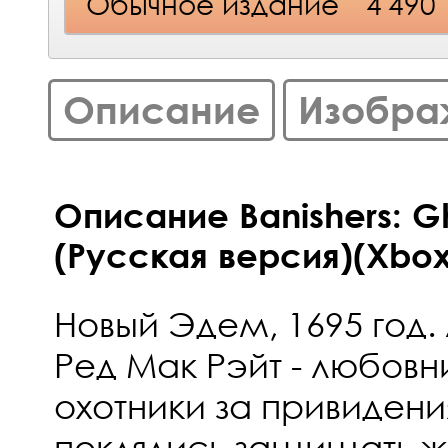
Обычное издание
4 490
Описание
Изобра
Описание Banishers: G
(Русская версия)(Xbox 
Новый Эдем, 1695 год.
Ред Мак Рэйт - любовн
охотники за привидени
поклялись защищать жи