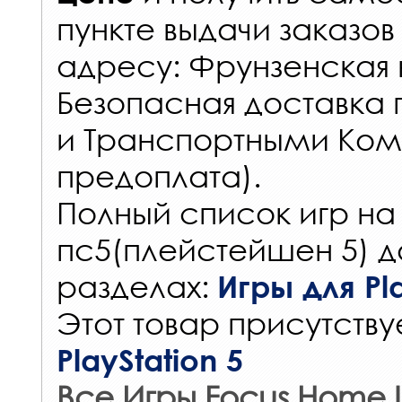
пункте выдачи заказов
адресу: Фрунзенская н
Безопасная доставка 
и Транспортными Ком
предоплата).
Полный список игр на
пс5(плейстейшен 5) д
разделах:
Игры для Pla
Этот товар присутствуе
PlayStation 5
Все Игры Focus Home I