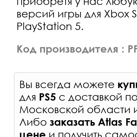
приобретя у нас любую
версий игры для Xbox S
PlayStation 5.
Код производителя : P
Вы всегда можете
куп
для
с
доставкой п
PS5
Московской области 
Либо
заказать
Atlas F
и получить самос
цене