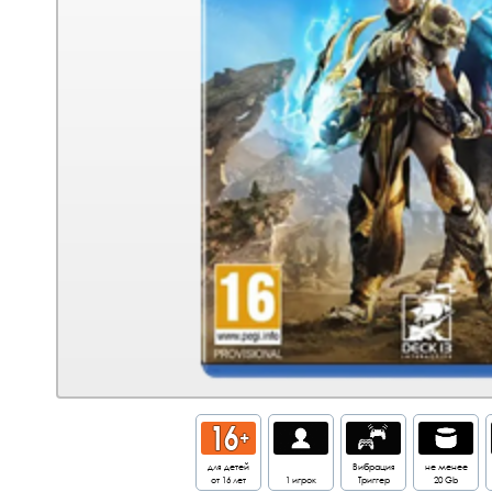
для детей
Вибрация
не менее
от 16 лет
1 игрок
Триггер
20 Gb