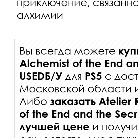
приключение, связанн
алхимии
Вы всегда можете
куп
Alchemist of the End a
для
с
дост
USEDБ/У
PS5
Московской области 
Либо
заказать
Atelier
of the End and the Sec
и получи
лучшей цене