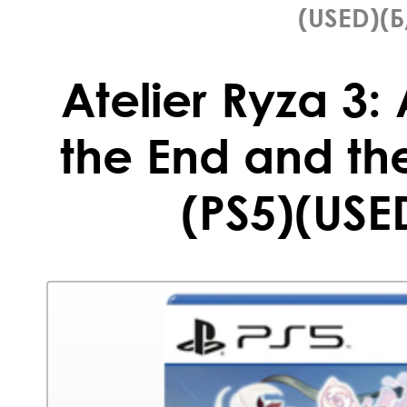
(USED)(Б
Atelier Ryza 3:
the End and th
(PS5)(USE