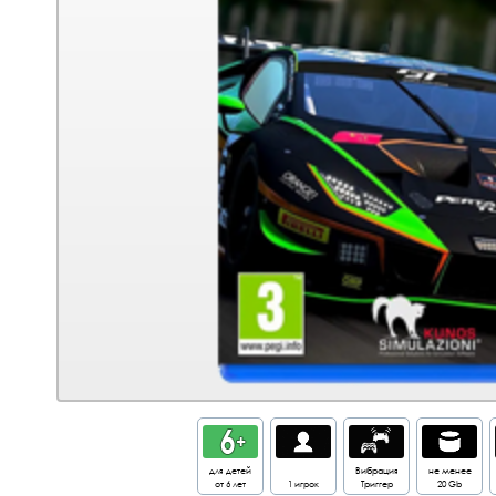
для детей
Вибрация
не менее
от 6 лет
1 игрок
Триггер
20 Gb