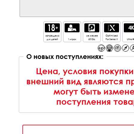
запрещено
не менее
Optimized
для детей
1 игрок
65 Gb.
For Series X
Ultra
О новых поступлениях:
Цена, условия покупки
внешний вид являются п
могут быть измен
поступления това