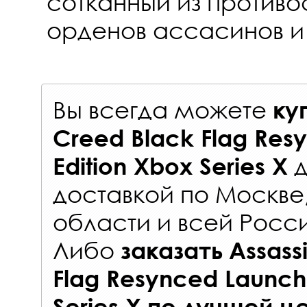
сотканный из противо
орденов ассасинов и
Вы всегда можете
ку
Creed Black Flag Res
д
Edition Xbox Series X
доставкой по Москве
области и всей Росс
Либо
заказать
Assass
Flag Resynced Launch
Series X
по лучшей ц