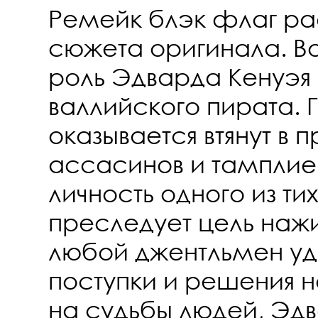
Ремейк блэк флаг ра
сюжета оригинала. Во
роль Эдварда Кенуэя
валлийского пирата. 
оказывается втянут в 
ассасинов и тамплиер
личность одного из ти
преследует цель нажит
любой джентльмен уда
поступки и решения н
на судьбы людей, Эдв