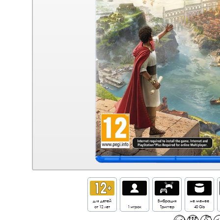
для детей
Вибрация
не менее
от 12 лет
1 игрок
Триггер
40 Gb