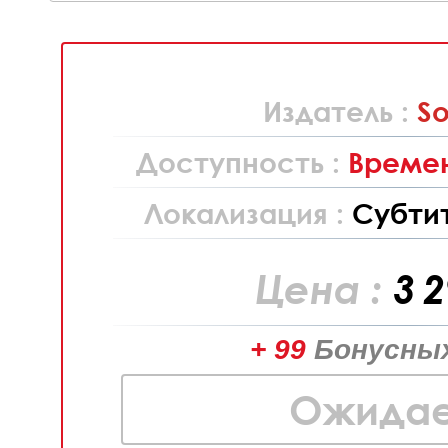
Издатель :
S
Доступность :
Времен
Локализация :
Субти
Цена :
3 
+ 99
Бонусных
Ожидае