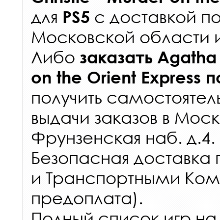
для
с
доставкой п
PS5
Московской области 
Либо
заказать
Agatha 
on the Orient Express
п
получить самостоятел
выдачи заказов
в Моск
Фрунзенская наб. д.4.
Безопасная доставка 
и Транспортными Ком
предоплата).
Полный список игр на