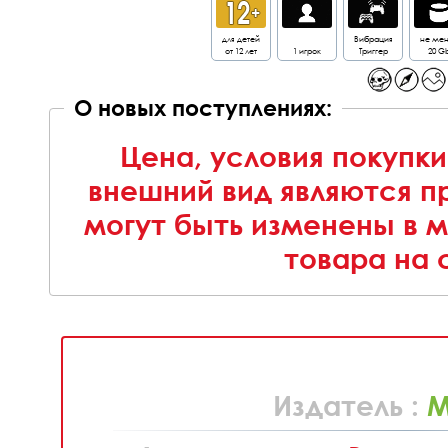
для детей
Вибрация
не ме
от 12 лет
1 игрок
Триггер
20 G
О новых поступлениях:
Цена, условия покупки
внешний вид являются п
могут быть изменены в 
товара на 
Издатель :
M