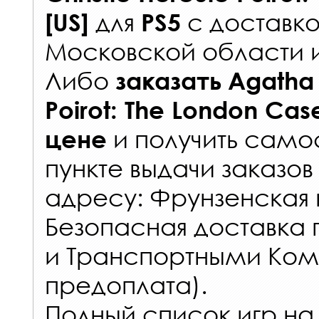
для
с
доставко
[US]
PS5
Московской области 
Либо
заказать
Agatha 
Poirot: The London Case
и получить самос
цене
пункте выдачи заказов
адресу: Фрунзенская н
Безопасная доставка 
и Транспортными Ком
предоплата).
Полный список игр на