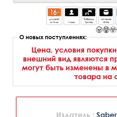
для детей
Вибрация
не менее
от 16 лет
1 игрок
Триггер
40 Gb
О новых поступлениях:
Цена, условия покупки
внешний вид являются п
могут быть изменены в 
товара на 
Издатель :
Saber