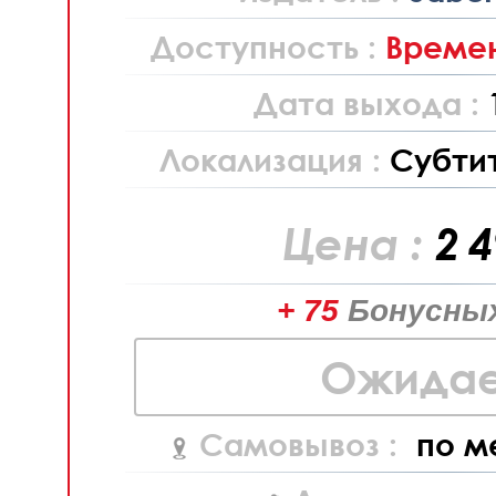
Доступность :
Времен
Дата выхода :
Локализация :
Субти
Цена :
2 
+ 75
Бонусных
Ожидае
Самовывоз :
по м