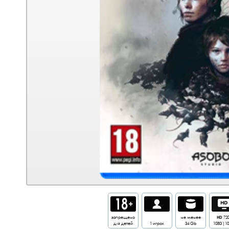
запрещено
не менее
HD
72
для детей
1 игрок
34 Gb
1080i|1