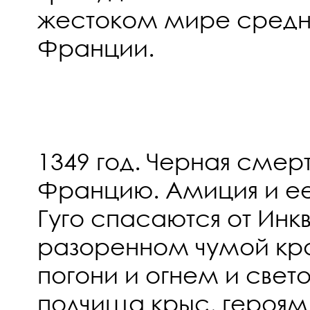
жестоком мире средн
Франции.
1349 год. Черная смер
Францию. Амиция и е
Гуго спасаются от Инк
разоренном чумой кра
погони и огнем и свет
полчища крыс, героям