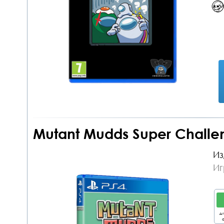
Mutant Mudds Super Challen
Из
Иг
дл
о