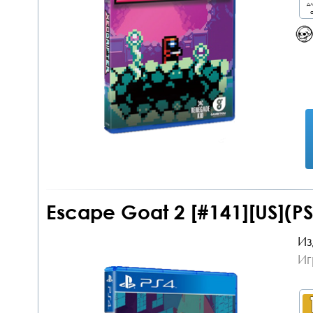
дл
о
Escape Goat 2 [#141][US](PS
Из
Иг