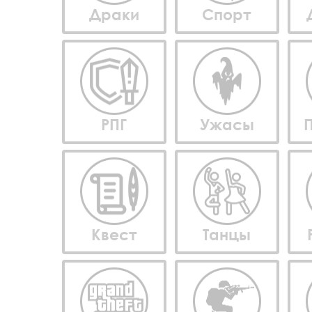
Драки
Спорт
РПГ
Ужасы
Квест
Танцы