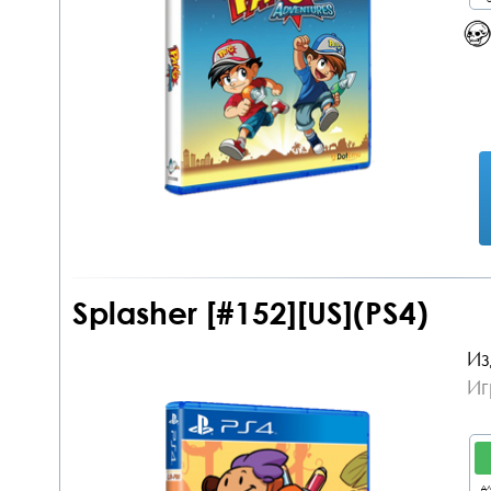
Splasher [#152][US](PS4)
Из
Иг
дл