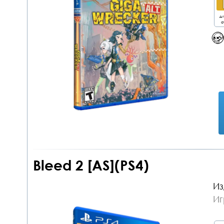
дл
о
Bleed 2 [AS](PS4)
Из
Иг