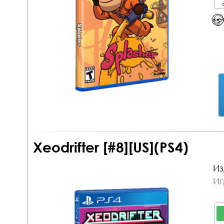
о
Xeodrifter [#8][US](PS4)
Из
Иг