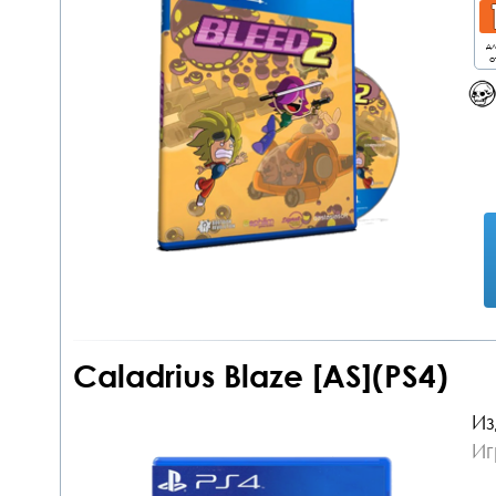
дл
о
Caladrius Blaze [AS](PS4)
Из
Иг