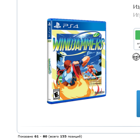
Из
Иг
дл
о
Показано
61
-
80
(всего
155
позиций)