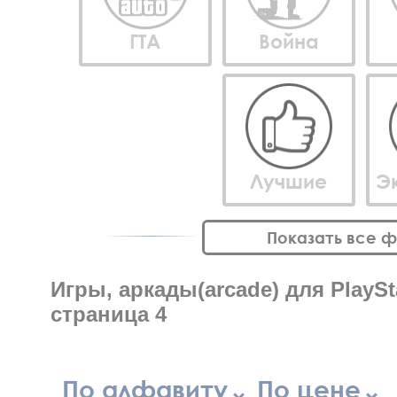
ГТА
Война
Лучшие
Э
Показать все 
Игры, аркады(arcade) для PlaySta
страница 4
По алфавиту
По цене