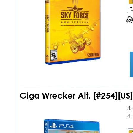
дл
о
Giga Wrecker Alt. [#254][US
Из
Иг