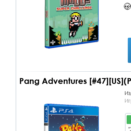
Pang Adventures [#47][US](
Из
Иг
дл
о