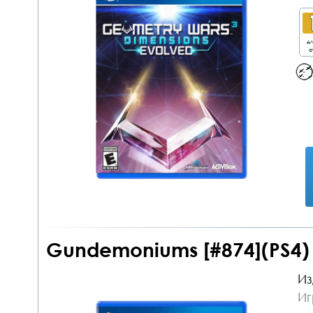
дл
о
Gundemoniums [#874](PS4)
Из
Иг