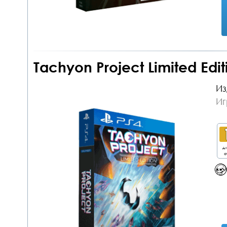
Tachyon Project Limited Edit
Из
Иг
дл
о