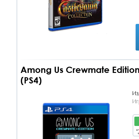
Among Us Crewmate Edition
(PS4)
Из
Иг
дл
о