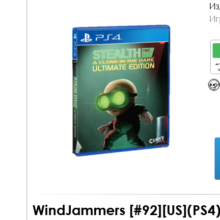
Из
Иг
дл
о
WindJammers [#92][US](PS4