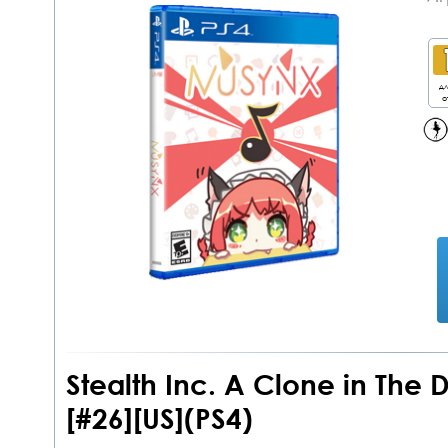
дл
о
Stealth Inc. A Clone in The D
[#26][US](PS4)