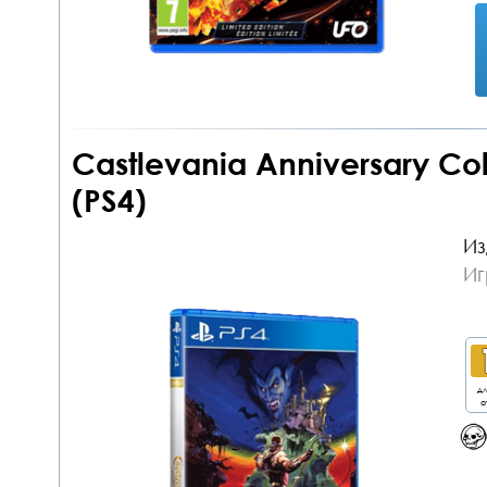
Castlevania Anniversary Col
(PS4)
Из
Иг
дл
о