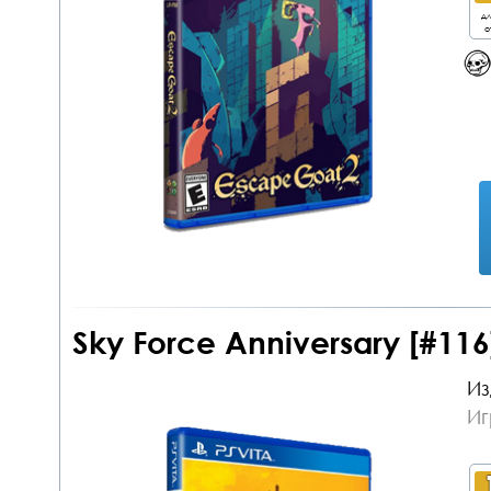
дл
о
Sky Force Anniversary [#116
Из
Иг