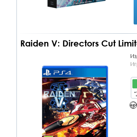
Raiden V: Directors Cut Limit
Из
Иг
дл
о