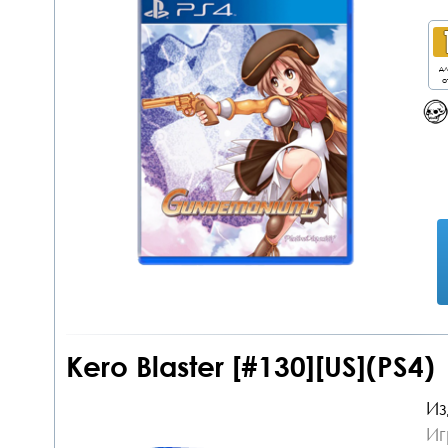
дл
о
Kero Blaster [#130][US](PS4)
Из
Иг