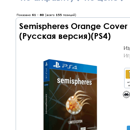
Показано
61
-
80
(всего
155
позиций)
Semispheres Orange Cover L
(Русская версия)(PS4)
Из
Иг
дл
о