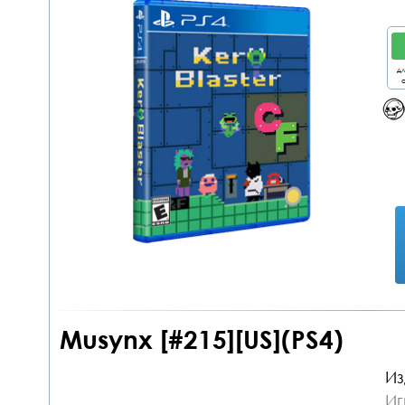
дл
о
Musynx [#215][US](PS4)
Из
Иг